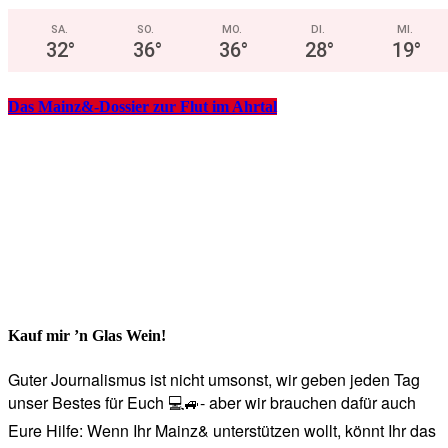
SA.
SO.
MO.
DI.
MI.
32
°
36
°
36
°
28
°
19
°
Das Mainz&-Dossier zur Flut im Ahrtal
Kauf mir ’n Glas Wein!
Guter Journalismus ist nicht umsonst, wir geben jeden Tag
unser Bestes für Euch 💻🚙- aber wir brauchen dafür auch
Eure Hilfe: Wenn Ihr Mainz& unterstützen wollt, könnt Ihr das