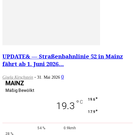
UPDATE& — Straßenbahnlinie 52 in Mainz
fährt ab 1. Juni 2026...
-
0
Gisela Kirschstein
31. Mai 2026
MAINZ
Mäßig Bewölkt
°
19.6
°
C
19.3
°
17.9
54 %
0.9kmh
28 %