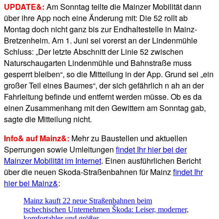
UPDATE&:
Am Sonntag teilte die Mainzer Mobilität dann
über ihre App noch eine Änderung mit: Die 52 rollt ab
Montag doch nicht ganz bis zur Endhaltestelle in Mainz-
Bretzenheim. Am 1. Juni sei vorerst an der Lindenmühle
Schluss: „Der letzte Abschnitt der Linie 52 zwischen
Naturschaugarten Lindenmühle und Bahnstraße muss
gesperrt bleiben“, so die Mitteilung in der App. Grund sei „ein
großer Teil eines Baumes“, der sich gefährlich n ah an der
Fahrleitung befinde und entfernt werden müsse. Ob es da
einen Zusammenhang mit den Gewittern am Sonntag gab,
sagte die Mitteilung nicht.
Info& auf Mainz&:
Mehr zu Baustellen und aktuellen
Sperrungen sowie Umleitungen
findet Ihr hier bei der
Mainzer Mobilität im Internet
. Einen ausführlichen Bericht
über die neuen Skoda-Straßenbahnen für Mainz
findet Ihr
hier bei Mainz&
:
Mainz kauft 22 neue Straßenbahnen beim
tschechischen Unternehmen Škoda: Leiser, moderner,
komfortabler und größer