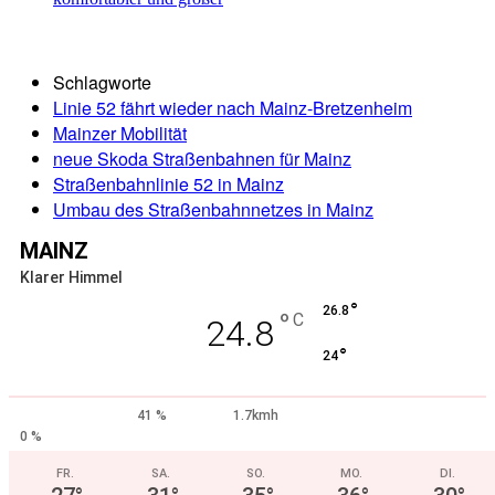
Schlagworte
Linie 52 fährt wieder nach Mainz-Bretzenheim
Mainzer Mobilität
neue Skoda Straßenbahnen für Mainz
Straßenbahnlinie 52 in Mainz
Umbau des Straßenbahnnetzes in Mainz
MAINZ
Klarer Himmel
°
26.8
°
C
24.8
°
24
41 %
1.7kmh
0 %
FR.
SA.
SO.
MO.
DI.