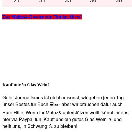
27
°
31
°
35
°
36
°
30
°
Das Mainz&-Dossier zur Flut im Ahrtal
Kauf mir ’n Glas Wein!
Guter Journalismus ist nicht umsonst, wir geben jeden Tag
unser Bestes für Euch 💻🚙- aber wir brauchen dafür auch
Eure Hilfe: Wenn Ihr Mainz& unterstützen wollt, könnt Ihr das
hier via Paypal tun. Kauft uns ein gutes Glas Wein 🍷 und
helft uns, in Schwung 💪 zu bleiben!