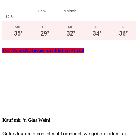
17 %
2.2kmh
12 %
MO.
DI.
MI.
DO.
FR.
35
°
29
°
32
°
34
°
36
°
Das Mainz&-Dossier zur Flut im Ahrtal
Kauf mir ’n Glas Wein!
Guter Journalismus ist nicht umsonst, wir geben jeden Tag