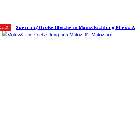
8. August 2026
Mainz
C
15.9
Sperrung Große Bleiche in Mainz Richtung Rhein: 
KER&
verwirrt, Mainzer stinksauer – Haben die Mainzer 
gestimmt?