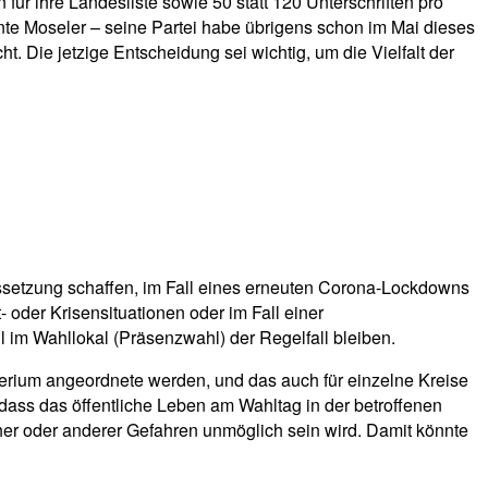
für ihre Landesliste sowie 50 statt 120 Unterschriften pro
nte Moseler – seine Partei habe übrigens schon im Mai dieses
Die jetzige Entscheidung sei wichtig, um die Vielfalt der
ssetzung schaffen, im Fall eines erneuten Corona-Lockdowns
 oder Krisensituationen oder im Fall einer
l im Wahllokal (Präsenzwahl) der Regelfall bleiben.
erium angeordnete werden, und das auch für einzelne Kreise
ass das öffentliche Leben am Wahltag in der betroffenen
r oder anderer Gefahren unmöglich sein wird. Damit könnte