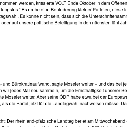
mmen werden, kritisierte VOLT Ende Oktober in dem Offenen Brief
rtungslos.“ Es drohe eine Behinderung kleiner Parteien, dies
gswahl. Es könne nicht sein, dass sich die Unterschriftensam
oder auf unsere politische Beteiligung in den nächsten fünf Jahr
 und Bürokratieaufwand, sagte Moseler weiter – und das bei j
n wir jedes Mal neu sammeln, um die Ernsthaftigkeit unserer Be
 sagte Moseler weiter. Aber seine ÖDP habe etwa bei der Europaw
 als die Partei jetzt für die Landtagwahl nachweisen müsse. D
Sicht: Der rheinland-pfälzische Landtag beriet am Mittwochabe