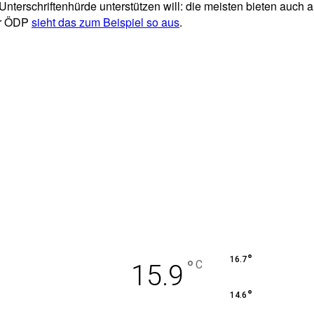
Unterschriftenhürde unterstützen will: die meisten bieten auch
der ÖDP
sieht das zum Beispiel so aus
.
°
16.7
°
C
15.9
°
14.6