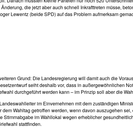
ll. Danach müssten kleine Parteien nur noch 520 Unterschriften 
nderung, die jetzt aber auch schnell Inkrafttreten müsse, beto
oger Lewentz (beide SPD) auf das Problem aufmerksam gemacht. 
iteren Grund: Die Landesregierung will damit auch die Vorau
esetzentwurf seiht deshalb vor, dass in außergewöhnlichen Not-
efwahl durchgeführt werden kann – im Prinzip soll aber die Wah
Landeswahlleiter im Einvernehmen mit dem zuständigen Minist
r dem Wahltag getroffen werden, wenn davon auszugehen sei, d
 Stimmabgabe im Wahllokal wegen erheblicher gesundheitliche
iefwahl stattfinden.