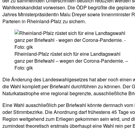
der zu sammelnden Unterschriften deutlich reduziert werden so
Wahlkreiskandidat vorweisen. Die ÖDP begrüßte die geplante Ä
Jahres Ministerpräsidentin Malu Dreyer sowie Innenminister R
Parteien in Rheinland-Pfalz zu sichern.
Rheinland-Pfalz rüstet sich für eine Landtagswahl
ganz per Briefwahl – wegen der Corona-Pandemie. –
Foto: gik
Die Änderung des Landeswahlgesetzes hat aber noch einen we
die Wahl komplett per Briefwahl durchführen zu können. Der G
Naturkatastrophe eine regional begrenzte, ausschließliche Bri
Eine Wahl ausschließlich per Briefwahl könnte demnach vom 
oder Stimmbezirke. Die Anordnung darf frühestens 45 Tage vo
Region weitgehend zum Erliegen gekommen sein wird, und die
zumindest theoretisch erstmals überhaupt eine Wahl rein per Br