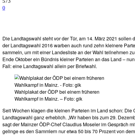
573
0
Facebook
Twitter
Telegram
WhatsA
Die Landtagswahl steht vor der Tür, am 14. März 2021 sollen 
der Landtagswahl 2016 warben auch rund zehn kleinere Partei
sammeln, um mit einer Landesliste an der Wahl teilnehmen zu 
Ende Oktober ein Bündnis kleiner Parteien an das Land – nu
Fall: eine Landtagswahl allein per Briefwahl.
Wahlplakat der ÖDP bei einem früheren
Wahlkampf in Mainz. – Foto: gik
Seit Wochen klagen die kleinen Parteien im Land schon: Die
Landtagswahl ganz erheblich. „Wir haben bis zum 29. Dezembe
sagt der Mainzer ÖDP-Chef Claudius Moseler im Gespräch mi
gelinge es den Sammlern nur etwa 50 bis 70 Prozent von d