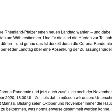
pp
Email
Drucken
die Rheinland-Pfälzer einen neuen Landtag wählen – und dabei 
en um Wählerstimmen. Und für die sind die Hürden zur Teilnah
dürfen – und genau das ist derzeit durch die Corona-Pandemie 
n beriet der Landtag über eine Absenkung der Zulassungshürde
 Corona-Pandemie und jetzt auch zusätzlich noch der Novembe
r 2020, 18.00 Uhr Zeit, bis dahin müssen wir unsere Unterschr
t Mainz&. Bislang seien Oktober und November immer die Haup
em zu bekommen, was normalerweise gesammelt werden könne.