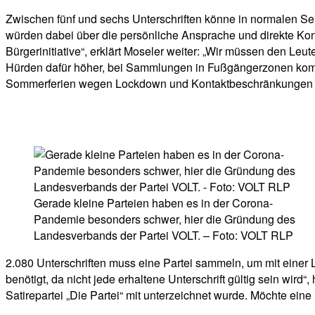
Zwischen fünf und sechs Unterschriften könne in normalen Sei
würden dabei über die persönliche Ansprache und direkte Kontak
Bürgerinitiative“, erklärt Moseler weiter: „Wir müssen den Leu
Hürden dafür höher, bei Sammlungen in Fußgängerzonen komm
Sommerferien wegen Lockdown und Kontaktbeschränkungen kau
Gerade kleine Parteien haben es in der Corona-
Pandemie besonders schwer, hier die Gründung des
Landesverbands der Partei VOLT. – Foto: VOLT RLP
2.080 Unterschriften muss eine Partei sammeln, um mit einer 
benötigt, da nicht jede erhaltene Unterschrift gültig sein wird“
Satirepartei „Die Partei“ mit unterzeichnet wurde. Möchte ein