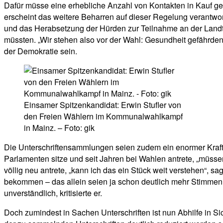
Dafür müsse eine erhebliche Anzahl von Kontakten in Kauf geno
erscheint das weitere Beharren auf dieser Regelung verantwo
und das Herabsetzung der Hürden zur Teilnahme an der Landta
müssten. „Wir stehen also vor der Wahl: Gesundheit gefährden 
der Demokratie sein.
Einsamer Spitzenkandidat: Erwin Stufler von
den Freien Wählern im Kommunalwahlkampf
in Mainz. – Foto: gik
Die Unterschriftensammlungen seien zudem ein enormer Kraft-
Parlamenten sitze und seit Jahren bei Wahlen antrete, „müsse
völlig neu antrete, „kann ich das ein Stück weit verstehen“,
bekommen – das allein seien ja schon deutlich mehr Stimmen,
unverständlich, kritisierte er.
Doch zumindest in Sachen Unterschriften ist nun Abhilfe in 