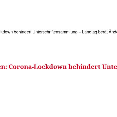
WISSEN&
VERKEHR&
FLUT AHRTAL&
NA
ckdown behindert Unterschriftensammlung – Landtag berät Änd
en: Corona-Lockdown behindert Unt