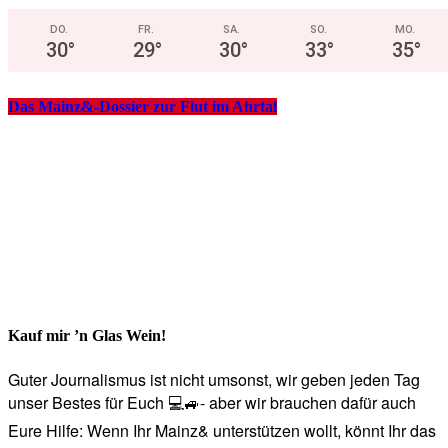
DO.
FR.
SA.
SO.
MO.
30
°
29
°
30
°
33
°
35
°
Das Mainz&-Dossier zur Flut im Ahrtal
Kauf mir ’n Glas Wein!
Guter Journalismus ist nicht umsonst, wir geben jeden Tag
unser Bestes für Euch 💻🚙- aber wir brauchen dafür auch
Eure Hilfe: Wenn Ihr Mainz& unterstützen wollt, könnt Ihr das