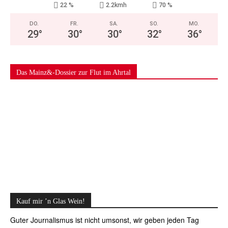
22 %
2.2kmh
70 %
DO.
FR.
SA.
SO.
MO.
29
°
30
°
30
°
32
°
36
°
Das Mainz&-Dossier zur Flut im Ahrtal
Kauf mir ’n Glas Wein!
Guter Journalismus ist nicht umsonst, wir geben jeden Tag