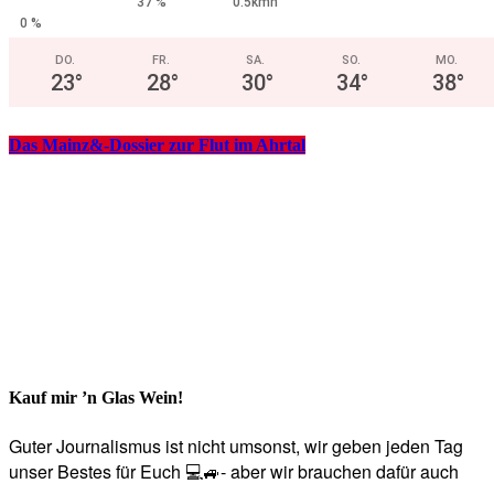
37 %
0.5kmh
0 %
DO.
FR.
SA.
SO.
MO.
23
°
28
°
30
°
34
°
38
°
Das Mainz&-Dossier zur Flut im Ahrtal
Kauf mir ’n Glas Wein!
Guter Journalismus ist nicht umsonst, wir geben jeden Tag
unser Bestes für Euch 💻🚙- aber wir brauchen dafür auch