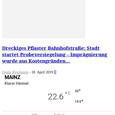
Dreckiges Pflaster Bahnhofstraße: Stadt
startet Probeversiegelung – Imprägnierung
wurde aus Kostengründen...
-
0
Gisela Kirschstein
18. April 2019
MAINZ
Klarer Himmel
°
23
°
C
22.6
°
19.5