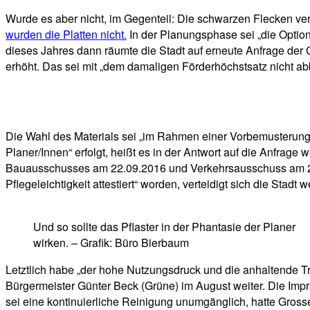
Wurde es aber nicht, im Gegenteil: Die schwarzen Flecken v
wurden die Platten nicht.
In der Planungsphase sei „die Option
dieses Jahres dann räumte die Stadt auf erneute Anfrage der 
erhöht. Das sei mit „dem damaligen Förderhöchstsatz nicht a
Die Wahl des Materials sei „im Rahmen einer Vorbemusterung
Planer/Innen“ erfolgt, heißt es in der Antwort auf die Anfrage
Bauausschusses am 22.09.2016 und Verkehrsausschuss am 29.0
Pflegeleichtigkeit attestiert“ worden, verteidigt sich die Stadt we
Und so sollte das Pflaster in der Phantasie der Planer
wirken. – Grafik: Büro Bierbaum
Letztlich habe „der hohe Nutzungsdruck und die anhaltende T
Bürgermeister Günter Beck (Grüne) im August weiter. Die Im
sei eine kontinuierliche Reinigung unumgänglich, hatte Gross