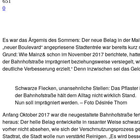
651
0
Facebook
Twitter
Telegram
WhatsA
Es war das Ärgernis des Sommers: Der neue Belag in der Main
„neuer Boulevard“ angepriesene Stadtentrée war bereits kurz
Grund: Wie Mainz& schon im November 2017 berichtete, hatte
der Bahnhofstraße imprägniert beziehungsweise versiegelt, w
deutliche Verbesserung erzielt.“ Denn inzwischen sei das Gel
Schwarze Flecken, unansehnliche Stellen: Das Pflaster 
der Bahnhofstraße hält dem Alltag nicht wirklich Stand.
Nun soll imprägniert werden. – Foto Désirée Thorn
Anfang Oktober 2017 war die neugestaltete Bahnhofstraße fert
heraus: Der helle Belag entwickelte in rasanter Weise schwar
vorher nicht absehen, wie sich der Verschmutzungsprozess g
Stadtrat, die Stadt wolle nun verstärkt Reinigen. „Es wird be