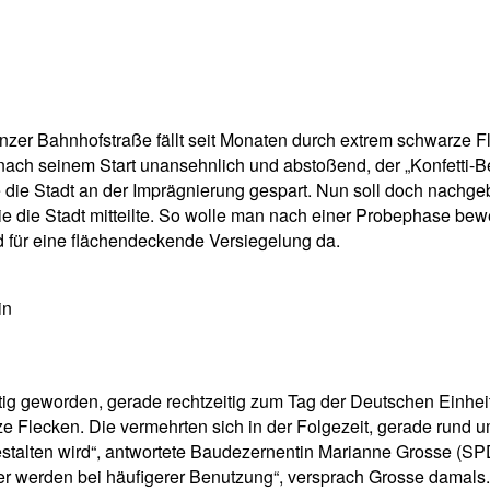
pp
Email
Drucken
zer Bahnhofstraße fällt seit Monaten durch extrem schwarze Fl
 nach seinem Start unansehnlich und abstoßend, der „Konfetti-B
 die Stadt an der Imprägnierung gespart. Nun soll doch nachg
ie die Stadt mitteilte. So wolle man nach einer Probephase be
d für eine flächendeckende Versiegelung da.
in
ig geworden, gerade rechtzeitig zum Tag der Deutschen Einheit
ze Flecken. Die vermehrten sich in der Folgezeit, gerade rund
estalten wird“, antwortete Baudezernentin Marianne Grosse (
sser werden bei häufigerer Benutzung“, versprach Grosse damals.