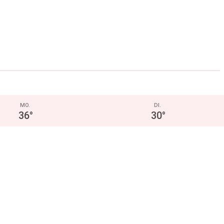
MO.
DI.
36
°
30
°