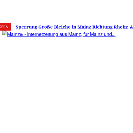
7. August 2026
Mainz
C
25.6
Sperrung Große Bleiche in Mainz Richtung Rhein: 
KER&
verwirrt, Mainzer stinksauer – Haben die Mainzer 
gestimmt?