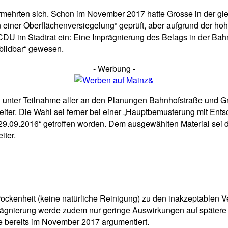
ermehrten sich. Schon im November 2017 hatte Grosse in der g
 einer Oberflächenversiegelung“ geprüft, aber aufgrund der hoh
CDU im Stadtrat ein: Eine Imprägnierung des Belags in der Bah
bbildbar“ gewesen.
- Werbung -
 unter Teilnahme aller an den Planungen Bahnhofstraße und Gr
 weiter. Die Wahl sei ferner bei einer „Hauptbemusterung mit En
9.2016“ getroffen worden. Dem ausgewählten Material sei dam
iter.
rockenheit (keine natürliche Reinigung) zu den inakzeptablen 
prägnierung werde zudem nur geringe Auswirkungen auf spätere
e bereits im November 2017 argumentiert.