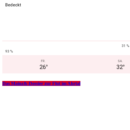
Bedeckt
31 %
93 %
FR.
SA.
26
°
32
°
Das Mainz&-Dossier zur Flut im Ahrtal