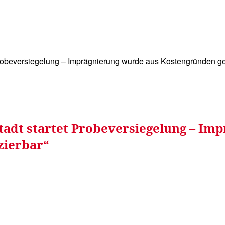
WISSEN&
VERKEHR&
FLUT AHRTAL&
NA
Probeversiegelung – Imprägnierung wurde aus Kostengründen ges
Stadt startet Probeversiegelung – Im
zierbar“