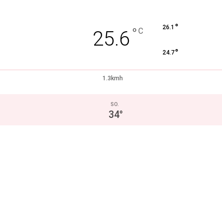
°
26.1
°
C
25.6
°
24.7
1.3kmh
SO.
34
°