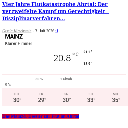
Vier Jahre Flutkatastrophe Ahrtal: Der
verzweifelte Kampf um Gerechtigkeit –
Disziplinarverfahren...
-
0
Gisela Kirschstein
3. Juli 2026
MAINZ
Klarer Himmel
°
21.1
°
C
20.8
°
18.9
68 %
1.6kmh
0 %
DO.
FR.
SA.
SO.
MO.
30
°
29
°
30
°
33
°
35
°
Das Mainz&-Dossier zur Flut im Ahrtal