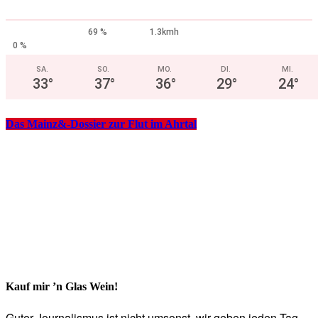
69 %
1.3kmh
0 %
SA.
SO.
MO.
DI.
MI.
33
°
37
°
36
°
29
°
24
°
Das Mainz&-Dossier zur Flut im Ahrtal
Kauf mir ’n Glas Wein!
Guter Journalismus ist nicht umsonst, wir geben jeden Tag