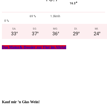
°
16.3
69 %
1.3kmh
0 %
SA.
SO.
MO.
DI.
MI.
33
°
37
°
36
°
29
°
24
°
Das Mainz&-Dossier zur Flut im Ahrtal
Kauf mir ’n Glas Wein!