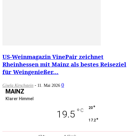
US-Weinmagazin VinePair zeichnet
Rheinhessen mit Mainz als bestes Reiseziel
für Weingenießer...
-
0
Gisela Kirschstein
11. Mai 2026
MAINZ
Klarer Himmel
°
20
°
C
19.5
°
17.2