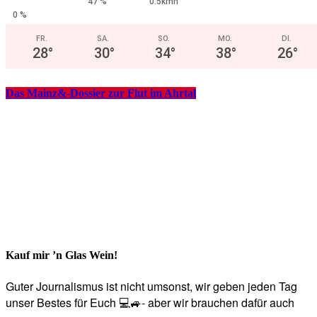
47 %
0.5kmh
0 %
FR.
SA.
SO.
MO.
DI.
28
°
30
°
34
°
38
°
26
°
Das Mainz&-Dossier zur Flut im Ahrtal
Kauf mir ’n Glas Wein!
Guter Journalismus ist nicht umsonst, wir geben jeden Tag
unser Bestes für Euch 💻🚙- aber wir brauchen dafür auch