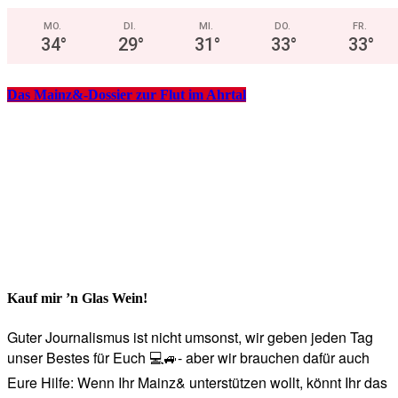
MO.
DI.
MI.
DO.
FR.
34
°
29
°
31
°
33
°
33
°
Das Mainz&-Dossier zur Flut im Ahrtal
Kauf mir ’n Glas Wein!
Guter Journalismus ist nicht umsonst, wir geben jeden Tag
unser Bestes für Euch 💻🚙- aber wir brauchen dafür auch
Eure Hilfe: Wenn Ihr Mainz& unterstützen wollt, könnt Ihr das