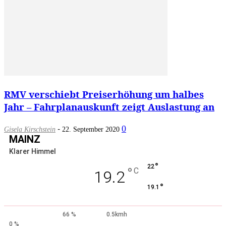
RMV verschiebt Preiserhöhung um halbes
Jahr – Fahrplanauskunft zeigt Auslastung an
-
0
Gisela Kirschstein
22. September 2020
MAINZ
Klarer Himmel
°
22
°
C
19.2
°
19.1
66 %
0.5kmh
0 %