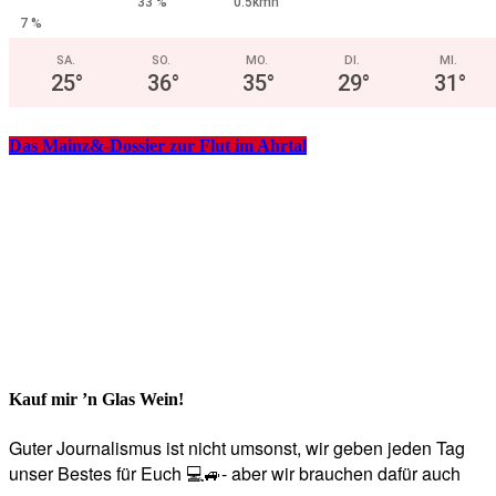
33 %
0.5kmh
7 %
SA.
SO.
MO.
DI.
MI.
25
°
36
°
35
°
29
°
31
°
Das Mainz&-Dossier zur Flut im Ahrtal
Kauf mir ’n Glas Wein!
Guter Journalismus ist nicht umsonst, wir geben jeden Tag
unser Bestes für Euch 💻🚙- aber wir brauchen dafür auch