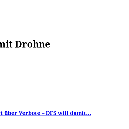
WISSEN&
VERKEHR&
FLUT AHRTAL&
NA
 mit Drohne
über Verbote – DFS will damit...