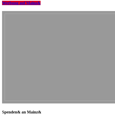
Werbung auf Mainz&
Spenden& an Mainz&