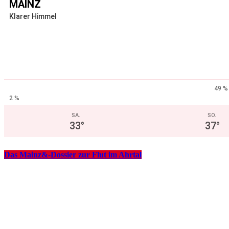
MAINZ
Klarer Himmel
49 %
2 %
SA.
SO.
33
°
37
°
Das Mainz&-Dossier zur Flut im Ahrtal