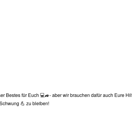
r Bestes für Euch 💻🚙- aber wir brauchen dafür auch Eure Hilfe
n Schwung 💪 zu bleiben!