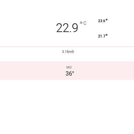
°
23.6
°
C
22.9
°
21.7
3.1kmh
MO.
36
°