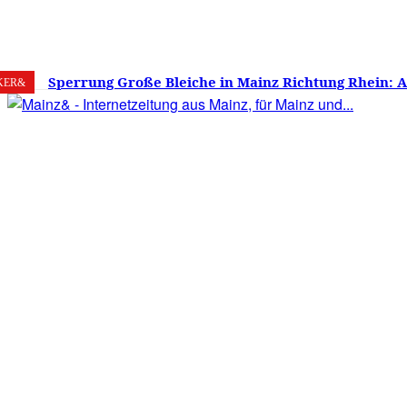
8. August 2026
Mainz
C
22.9
Sperrung Große Bleiche in Mainz Richtung Rhein: 
KER&
verwirrt, Mainzer stinksauer – Haben die Mainzer 
gestimmt?