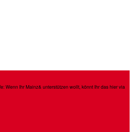
: Wenn Ihr Mainz& unterstützen wollt, könnt Ihr das hier via