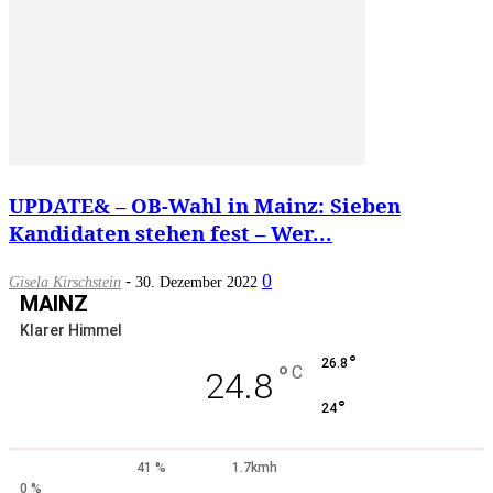
UPDATE& – OB-Wahl in Mainz: Sieben
Kandidaten stehen fest – Wer...
-
0
Gisela Kirschstein
30. Dezember 2022
MAINZ
Klarer Himmel
°
26.8
°
C
24.8
°
24
41 %
1.7kmh
0 %