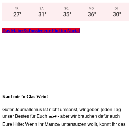
FR.
SA.
SO.
MO.
DI.
27
°
31
°
35
°
36
°
30
°
Das Mainz&-Dossier zur Flut im Ahrtal
Kauf mir ’n Glas Wein!
Guter Journalismus ist nicht umsonst, wir geben jeden Tag
unser Bestes für Euch 💻🚙- aber wir brauchen dafür auch
Eure Hilfe: Wenn Ihr Mainz& unterstützen wollt, könnt Ihr das