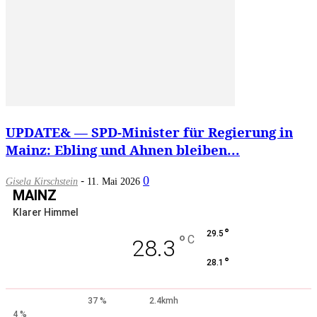
UPDATE& — SPD-Minister für Regierung in
Mainz: Ebling und Ahnen bleiben...
-
0
Gisela Kirschstein
11. Mai 2026
MAINZ
Klarer Himmel
°
29.5
°
C
28.3
°
28.1
37 %
2.4kmh
4 %