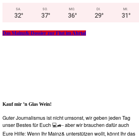
SA.
SO.
MO.
DI.
MI.
32
°
37
°
36
°
29
°
31
°
Das Mainz&-Dossier zur Flut im Ahrtal
Kauf mir ’n Glas Wein!
Guter Journalismus ist nicht umsonst, wir geben jeden Tag
unser Bestes für Euch 💻🚙- aber wir brauchen dafür auch
Eure Hilfe: Wenn Ihr Mainz& unterstützen wollt, könnt Ihr das