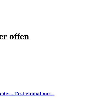
WISSEN&
VERKEHR&
FLUT AHRTAL&
NA
er offen
der – Erst einmal nur...