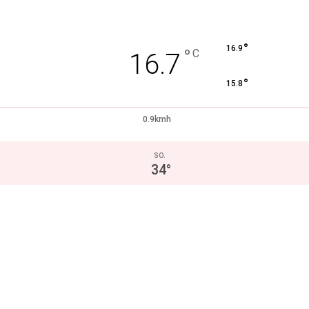
°
16.9
°
C
16.7
°
15.8
0.9kmh
SO.
34
°