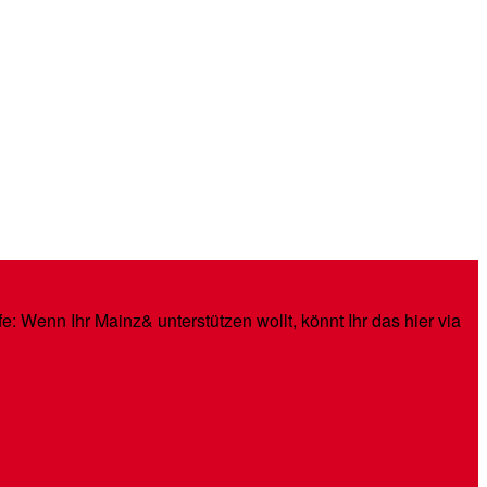
: Wenn Ihr Mainz& unterstützen wollt, könnt Ihr das hier via