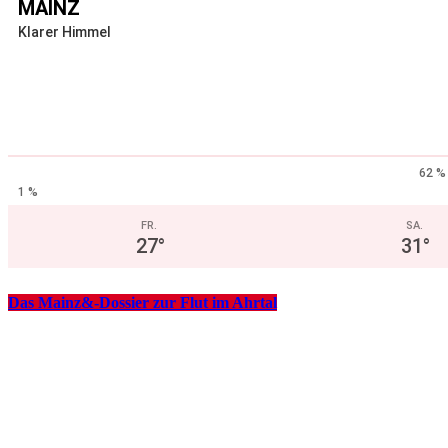
MAINZ
Klarer Himmel
62 %
1 %
FR.
SA.
27
°
31
°
Das Mainz&-Dossier zur Flut im Ahrtal