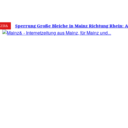
7. August 2026
Mainz
C
16.7
Sperrung Große Bleiche in Mainz Richtung Rhein: 
KER&
verwirrt, Mainzer stinksauer – Haben die Mainzer 
gestimmt?