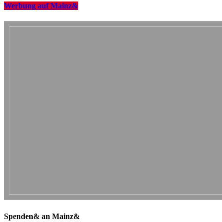
Werbung auf Mainz&
Spenden& an Mainz&