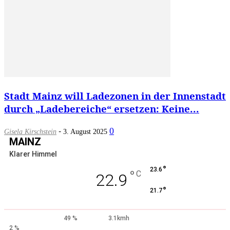
Stadt Mainz will Ladezonen in der Innenstadt
durch „Ladebereiche“ ersetzen: Keine...
-
0
Gisela Kirschstein
3. August 2025
MAINZ
Klarer Himmel
°
23.6
°
C
22.9
°
21.7
49 %
3.1kmh
2 %