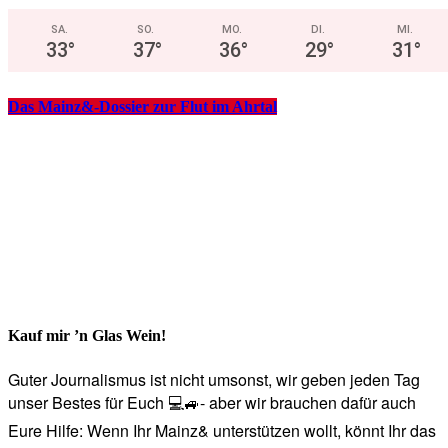
SA.
SO.
MO.
DI.
MI.
33
°
37
°
36
°
29
°
31
°
Das Mainz&-Dossier zur Flut im Ahrtal
Kauf mir ’n Glas Wein!
Guter Journalismus ist nicht umsonst, wir geben jeden Tag
unser Bestes für Euch 💻🚙- aber wir brauchen dafür auch
Eure Hilfe: Wenn Ihr Mainz& unterstützen wollt, könnt Ihr das