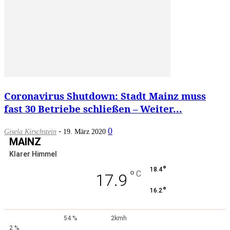
Coronavirus Shutdown: Stadt Mainz muss
fast 30 Betriebe schließen – Weiter...
-
0
Gisela Kirschstein
19. März 2020
MAINZ
Klarer Himmel
°
18.4
°
C
17.9
°
16.2
54 %
2kmh
2 %