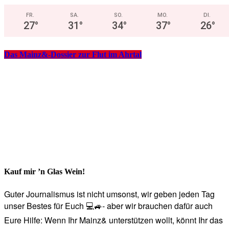
FR.
SA.
SO.
MO.
DI.
27
°
31
°
34
°
37
°
26
°
Das Mainz&-Dossier zur Flut im Ahrtal
Kauf mir ’n Glas Wein!
Guter Journalismus ist nicht umsonst, wir geben jeden Tag
unser Bestes für Euch 💻🚙- aber wir brauchen dafür auch
Eure Hilfe: Wenn Ihr Mainz& unterstützen wollt, könnt Ihr das