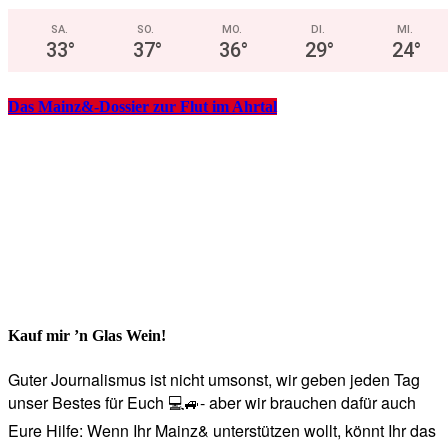
SA.
SO.
MO.
DI.
MI.
33
°
37
°
36
°
29
°
24
°
Das Mainz&-Dossier zur Flut im Ahrtal
Kauf mir ’n Glas Wein!
Guter Journalismus ist nicht umsonst, wir geben jeden Tag
unser Bestes für Euch 💻🚙- aber wir brauchen dafür auch
Eure Hilfe: Wenn Ihr Mainz& unterstützen wollt, könnt Ihr das