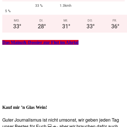
33 %
1.3kmh
5 %
MO.
DI.
MI.
DO.
FR.
33
°
28
°
31
°
33
°
36
°
Das Mainz&-Dossier zur Flut im Ahrtal
Kauf mir ’n Glas Wein!
Guter Journalismus ist nicht umsonst, wir geben jeden Tag
unser Bestes für Euch 💻🚙- aber wir brauchen dafür auch