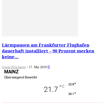
Lärmpausen am Frankfurter Flughafen
dauerhaft installiert – 90 Prozent merken
keine...
-
0
Gisela Kirschstein
17. Mai 2019
MAINZ
Überwiegend Bewölkt
°
22.8
°
C
21.7
°
20.1