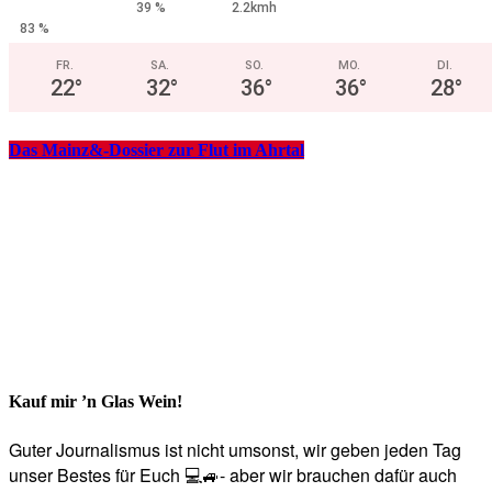
39 %
2.2kmh
83 %
FR.
SA.
SO.
MO.
DI.
22
°
32
°
36
°
36
°
28
°
Das Mainz&-Dossier zur Flut im Ahrtal
Kauf mir ’n Glas Wein!
Guter Journalismus ist nicht umsonst, wir geben jeden Tag
unser Bestes für Euch 💻🚙- aber wir brauchen dafür auch