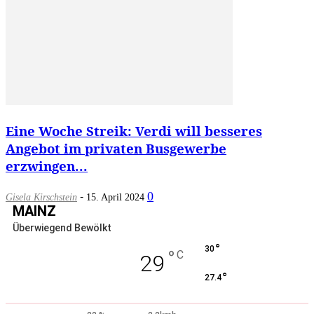
Eine Woche Streik: Verdi will besseres
Angebot im privaten Busgewerbe
erzwingen...
-
0
Gisela Kirschstein
15. April 2024
MAINZ
Überwiegend Bewölkt
°
30
°
C
29
°
27.4