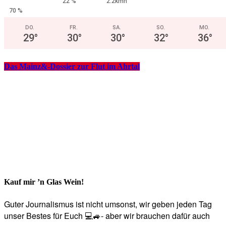
22 %
2.2kmh
70 %
DO.
FR.
SA.
SO.
MO.
29
°
30
°
30
°
32
°
36
°
Das Mainz&-Dossier zur Flut im Ahrtal
Kauf mir ’n Glas Wein!
Guter Journalismus ist nicht umsonst, wir geben jeden Tag
unser Bestes für Euch 💻🚙- aber wir brauchen dafür auch