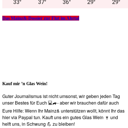
33
°
37
°
36
°
29
°
29
°
Das Mainz&-Dossier zur Flut im Ahrtal
Kauf mir ’n Glas Wein!
Guter Journalismus ist nicht umsonst, wir geben jeden Tag
unser Bestes für Euch 💻🚙- aber wir brauchen dafür auch
Eure Hilfe: Wenn Ihr Mainz& unterstützen wollt, könnt Ihr das
hier via Paypal tun. Kauft uns ein gutes Glas Wein 🍷 und
helft uns, in Schwung 💪 zu bleiben!