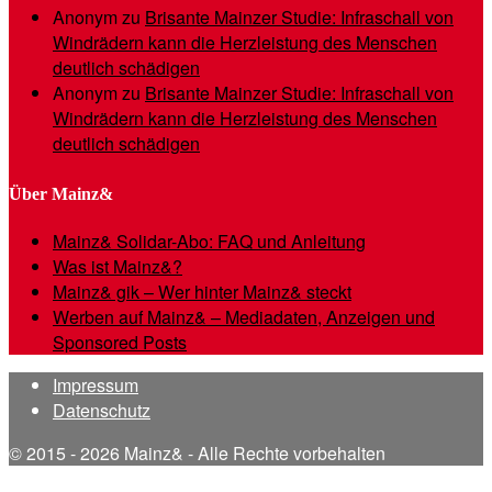
Anonym
zu
Brisante Mainzer Studie: Infraschall von
Windrädern kann die Herzleistung des Menschen
deutlich schädigen
Anonym
zu
Brisante Mainzer Studie: Infraschall von
Windrädern kann die Herzleistung des Menschen
deutlich schädigen
Über Mainz&
Mainz& Solidar-Abo: FAQ und Anleitung
Was ist Mainz&?
Mainz& gik – Wer hinter Mainz& steckt
Werben auf Mainz& – Mediadaten, Anzeigen und
Sponsored Posts
Impressum
Datenschutz
© 2015 - 2026 Mainz& - Alle Rechte vorbehalten