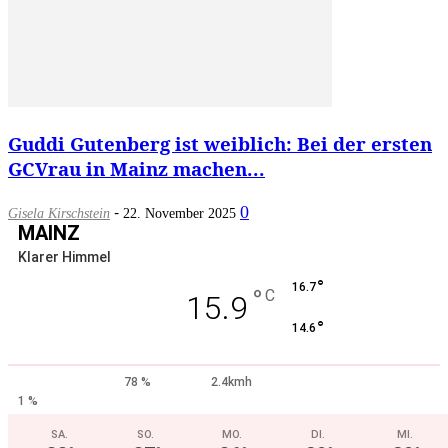
Guddi Gutenberg ist weiblich: Bei der ersten
GCVrau in Mainz machen...
-
0
Gisela Kirschstein
22. November 2025
MAINZ
Klarer Himmel
°
16.7
°
C
15.9
°
14.6
78 %
2.4kmh
1 %
SA.
SO.
MO.
DI.
MI.