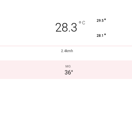
°
29.5
°
C
28.3
°
28.1
2.4kmh
MO.
36
°