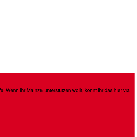
: Wenn Ihr Mainz& unterstützen wollt, könnt Ihr das hier via