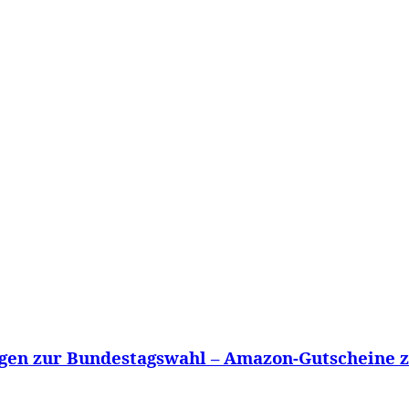
WISSEN&
VERKEHR&
FLUT AHRTAL&
NA
gen zur Bundestagswahl – Amazon-Gutscheine zu