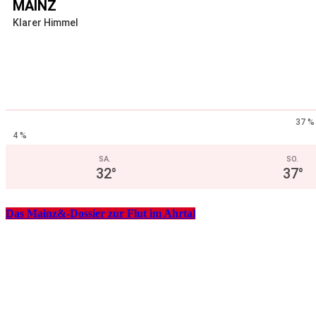
MAINZ
Klarer Himmel
37 %
4 %
SA.
SO.
32
°
37
°
Das Mainz&-Dossier zur Flut im Ahrtal