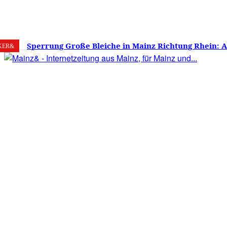
8. August 2026
Mainz
C
28.3
Sperrung Große Bleiche in Mainz Richtung Rhein: 
KER&
verwirrt, Mainzer stinksauer – Haben die Mainzer 
gestimmt?