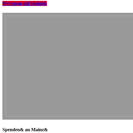
Werbung auf Mainz&
Spenden& an Mainz&