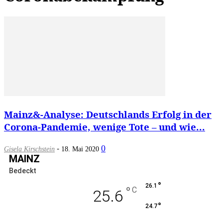
Mainz&-Analyse: Deutschlands Erfolg in der
Corona-Pandemie, wenige Tote – und wie...
-
0
Gisela Kirschstein
18. Mai 2020
MAINZ
Bedeckt
°
26.1
°
C
25.6
°
24.7