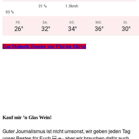
31 %
1.3kmh
93 %
FR.
SA.
SO.
MO.
DI.
26
°
32
°
34
°
36
°
30
°
Das Mainz&-Dossier zur Flut im Ahrtal
Kauf mir ’n Glas Wein!
Guter Journalismus ist nicht umsonst, wir geben jeden Tag
unser Bestes für Euch 💻🚙- aber wir brauchen dafür auch