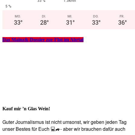
33 %
1.3kmh
5 %
MO.
DI.
MI.
DO.
FR.
33
°
28
°
31
°
33
°
36
°
Das Mainz&-Dossier zur Flut im Ahrtal
Kauf mir ’n Glas Wein!
Guter Journalismus ist nicht umsonst, wir geben jeden Tag
unser Bestes für Euch 💻🚙- aber wir brauchen dafür auch