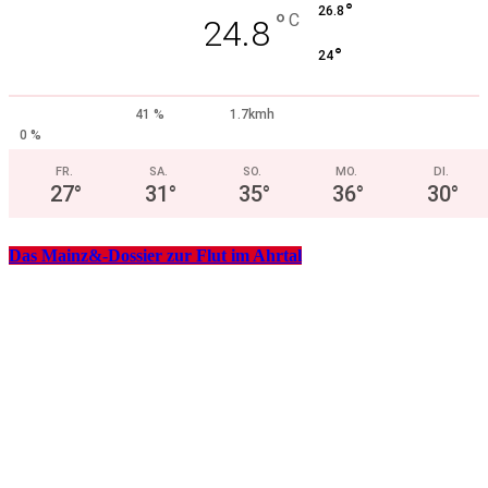
°
26.8
°
C
24.8
°
24
41 %
1.7kmh
0 %
FR.
SA.
SO.
MO.
DI.
27
°
31
°
35
°
36
°
30
°
Das Mainz&-Dossier zur Flut im Ahrtal