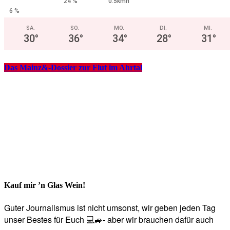
24 %
0.5kmh
6 %
SA.
SO.
MO.
DI.
MI.
30
°
36
°
34
°
28
°
31
°
Das Mainz&-Dossier zur Flut im Ahrtal
Kauf mir ’n Glas Wein!
Guter Journalismus ist nicht umsonst, wir geben jeden Tag
unser Bestes für Euch 💻🚙- aber wir brauchen dafür auch