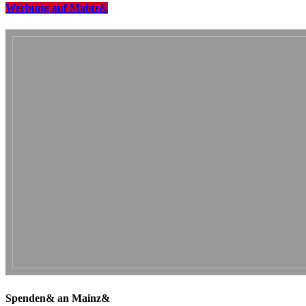
Werbung auf Mainz&
Spenden& an Mainz&