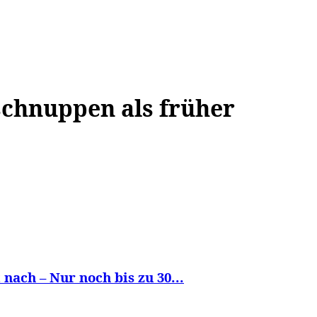
WISSEN&
VERKEHR&
FLUT AHRTAL&
NA
schnuppen als früher
ach – Nur noch bis zu 30...