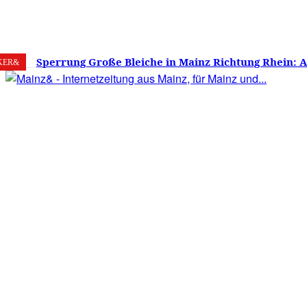
8. August 2026
Mainz
C
22.9
Sperrung Große Bleiche in Mainz Richtung Rhein: 
KER&
verwirrt, Mainzer stinksauer – Haben die Mainzer 
gestimmt?