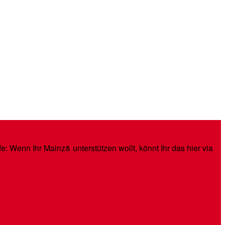
: Wenn Ihr Mainz& unterstützen wollt, könnt Ihr das hier via