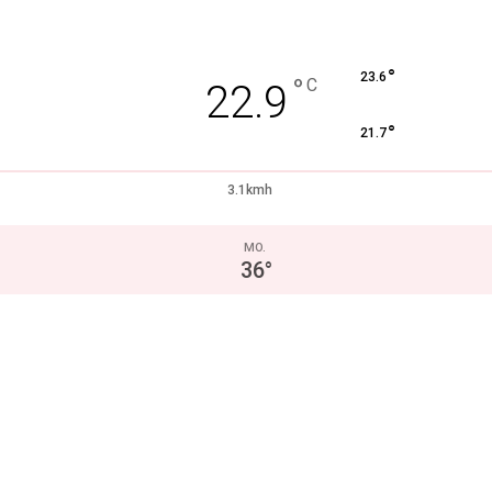
°
23.6
°
C
22.9
°
21.7
3.1kmh
MO.
36
°