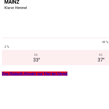
MAINZ
Klarer Himmel
49 %
2 %
SA.
SO.
33
°
37
°
Das Mainz&-Dossier zur Flut im Ahrtal