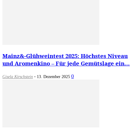
Mainz&-Glühweintest 2025: Höchstes Niveau
und Aromenkino – Für jede Gemütslage ein...
-
0
Gisela Kirschstein
13. Dezember 2025