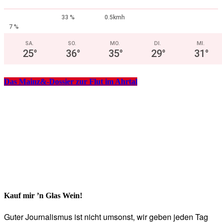
33 %
0.5kmh
7 %
SA.
SO.
MO.
DI.
MI.
25
°
36
°
35
°
29
°
31
°
Das Mainz&-Dossier zur Flut im Ahrtal
Kauf mir ’n Glas Wein!
Guter Journalismus ist nicht umsonst, wir geben jeden Tag