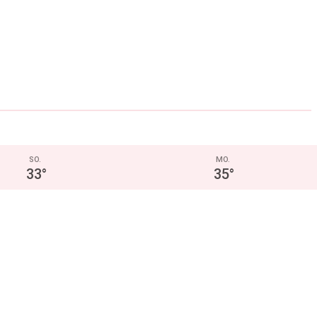
SO.
MO.
33
°
35
°