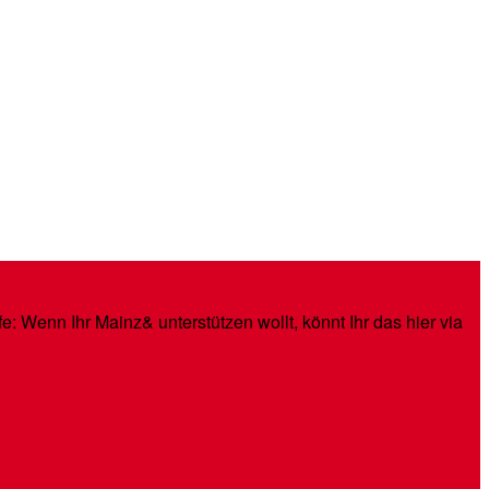
: Wenn Ihr Mainz& unterstützen wollt, könnt Ihr das hier via