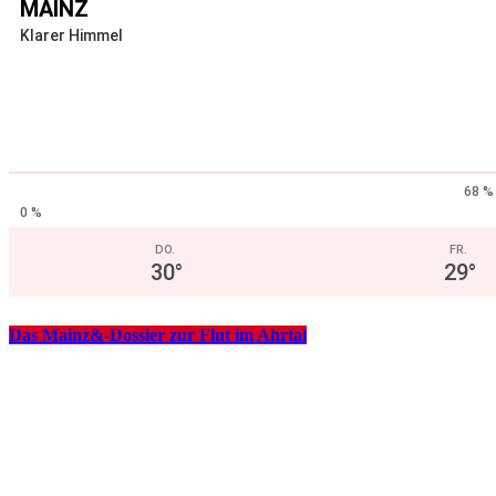
MAINZ
Klarer Himmel
68 %
0 %
DO.
FR.
30
°
29
°
Das Mainz&-Dossier zur Flut im Ahrtal