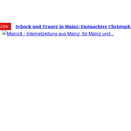
6. August 2026
Mainz
C
20.8
Schock und Trauer in Mainz: Fastnachter Christoph
KER&
60 Jahren gestorben – Was ist die Fastnacht ohne…?