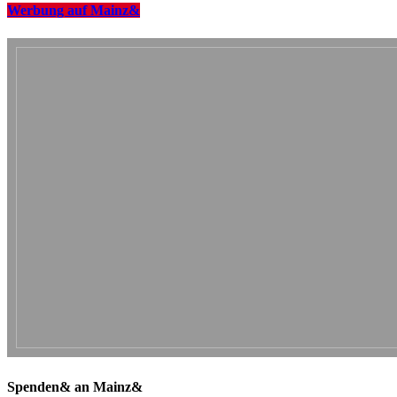
Werbung auf Mainz&
Spenden& an Mainz&