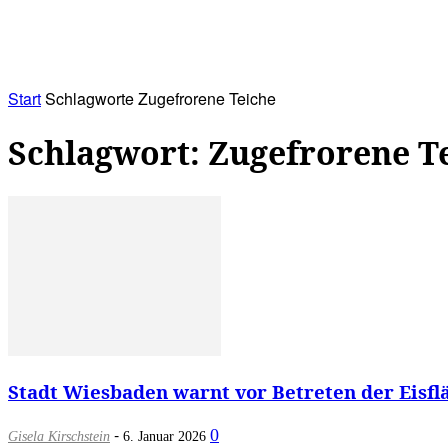
RATHAUS&
ALLES&
MITGLIEDSKONTO
Start
Schlagworte
Zugefrorene Teiche
Schlagwort: Zugefrorene T
Stadt Wiesbaden warnt vor Betreten der Eisfläc
-
0
Gisela Kirschstein
6. Januar 2026