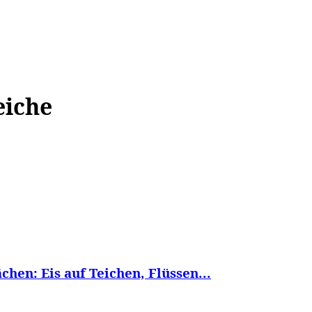
WISSEN&
VERKEHR&
FLUT AHRTAL&
NA
eiche
hen: Eis auf Teichen, Flüssen...