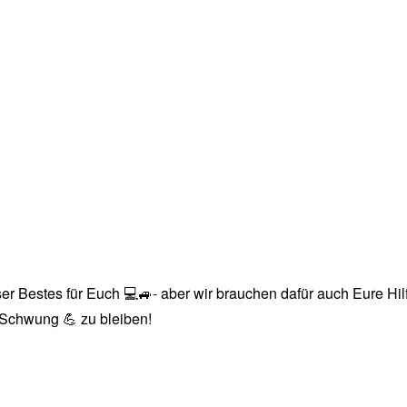
r Bestes für Euch 💻🚙- aber wir brauchen dafür auch Eure Hilfe
n Schwung 💪 zu bleiben!