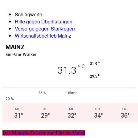
Schlagworte
Hilfe gegen Überflutungen
Vorsorge gegen Starkregen
Wirtschaftsbbetrieb Mainz
MAINZ
Ein Paar Wolken
°
31.9
°
C
31.3
°
29.5
26 %
1.8kmh
20 %
MO.
DI.
MI.
DO.
FR.
31
°
29
°
32
°
34
°
36
°
Das Mainz&-Dossier zur Flut im Ahrtal