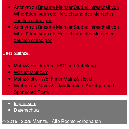
Anonym
zu
Brisante Mainzer Studie: Infraschall von
Windrädern kann die Herzleistung des Menschen
deutlich schädigen
Anonym
zu
Brisante Mainzer Studie: Infraschall von
Windrädern kann die Herzleistung des Menschen
deutlich schädigen
Über Mainz&
Mainz& Solidar-Abo: FAQ und Anleitung
Was ist Mainz&?
Mainz& gik – Wer hinter Mainz& steckt
Werben auf Mainz& – Mediadaten, Anzeigen und
Sponsored Posts
Impressum
Datenschutz
© 2015 - 2026 Mainz& - Alle Rechte vorbehalten