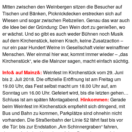
Mitten zwischen den Weinbergen sitzen die Besucher auf
Tischen und Bänken, Picknickdecken erstrecken sich auf
Wiesen und sogar zwischen Rebzeilen. Genau das war auch
die Idee bei der Gründung: Den Wein dort zu genießen, wo
er wächst. Und so gibt es auch weder Bühnen noch Musik
auf dem Kirchenstück, keinen Krach, keine Zusatzaction –
nur ein paar Hundert Weine in Gesellschaft vieler weinaffiner
Menschen. Wer einmal hier war, kommt immer wieder – „das
Kirchenstück“, wie die Mainzer sagen, macht einfach süchtig.
Info& auf Mainz&:
Weinfest im Kirchenstück vom 29. Juni
bis 2. Juli 2018. Die offizielle Eröffnung ist am Freitag um
19.00 Uhr, das Fest selbst macht um 18.00 Uhr auf, am
Sonntag um 16.00 Uhr. Gefeiert wird, bis die letzten gehen…
Schluss ist am späten Montagabend.
Hinkommen:
Gerade
beim Weinfest im Kirchenstück empfiehlt sich dringend, mit
Bus und Bahn zu kommen, Parkplätze sind ohnehin nicht
vorhanden. Die Straßenbahn der Linie 52 fährt fast bis vor
die Tür: bis zur Endstation „Am Schinnergraben“ fahren,