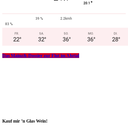
°
20.1
39 %
2.2kmh
83 %
FR.
SA.
SO.
MO.
DI.
22
°
32
°
36
°
36
°
28
°
Das Mainz&-Dossier zur Flut im Ahrtal
Kauf mir ’n Glas Wein!