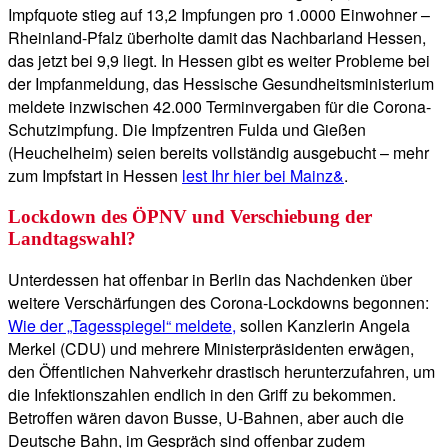
Impfquote stieg auf 13,2 Impfungen pro 1.0000 Einwohner –
Rheinland-Pfalz überholte damit das Nachbarland Hessen,
das jetzt bei 9,9 liegt. In Hessen gibt es weiter Probleme bei
der Impfanmeldung, das Hessische Gesundheitsministerium
meldete inzwischen 42.000 Terminvergaben für die Corona-
Schutzimpfung. Die Impfzentren Fulda und Gießen
(Heuchelheim) seien bereits vollständig ausgebucht – mehr
zum Impfstart in Hessen
lest Ihr hier bei Mainz&
.
Lockdown des ÖPNV und Verschiebung der
Landtagswahl?
Unterdessen hat offenbar in Berlin das Nachdenken über
weitere Verschärfungen des Corona-Lockdowns begonnen:
Wie der „Tagesspiegel“ meldete,
sollen Kanzlerin Angela
Merkel (CDU) und mehrere Ministerpräsidenten erwägen,
den Öffentlichen Nahverkehr drastisch herunterzufahren, um
die Infektionszahlen endlich in den Griff zu bekommen.
Betroffen wären davon Busse, U-Bahnen, aber auch die
Deutsche Bahn, im Gespräch sind offenbar zudem