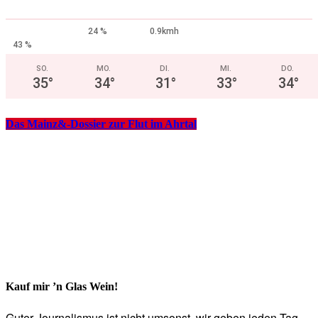
24 %
0.9kmh
43 %
SO.
MO.
DI.
MI.
DO.
35
°
34
°
31
°
33
°
34
°
Das Mainz&-Dossier zur Flut im Ahrtal
Kauf mir ’n Glas Wein!
Guter Journalismus ist nicht umsonst, wir geben jeden Tag