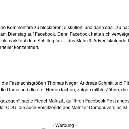
pp
Email
Drucken
e Kommentare zu blockieren, diskutiert, und dann das: „zu nac
am Dienstag auf Facebook. Denn Facebook hatte sich verweigert
tsmarkt auf dem Schillerplatz – das Mainz&-Adventskalendert
teile“ konzentriert.
wie die Fastnachtsgrößen Thomas Neger, Andreas Schmitt und P
 Dame und die drei Herren lachen, zeigen mithin Zähne, dazu s
 angezogen“, sagte Flegel Mainz&, auf ihren Facebook-Post ange
von der CDU, die auch Vorsitzende des Mainzer Dombauvereins is
- Werbung -