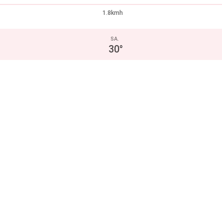
1.8kmh
SA.
30
°