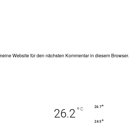
eine Website für den nächsten Kommentar in diesem Browser.
°
26.7
°
C
26.2
°
24.5