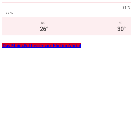
31 %
77 %
DO.
FR.
26
°
30
°
Das Mainz&-Dossier zur Flut im Ahrtal