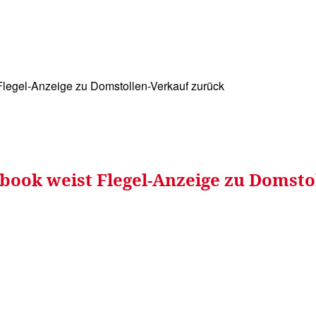
WISSEN&
VERKEHR&
FLUT AHRTAL&
NA
Flegel-Anzeige zu Domstollen-Verkauf zurück
ebook weist Flegel-Anzeige zu Domst