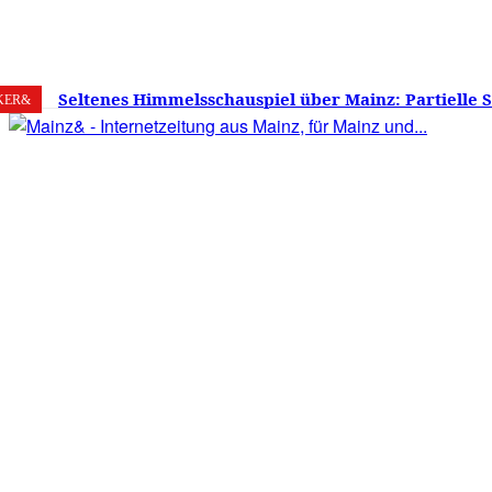
6. August 2026
Mainz
C
26.2
Seltenes Himmelsschauspiel über Mainz: Partielle 
KER&
am 12. August 2026 – Sonne zu etwa 88 Prozent verd