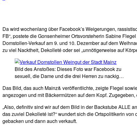
Facebook
Twitter
Telegram
WhatsA
Da wird wochenlang über Facebook’s Weigerungen, rassistisch
FB“, postete die Gonsenheimer Ortsvorsteherin Sabine Flegel 
Domstollen-Verkauf am 9. und 10. Dezember auf dem Weihnach
zu viel Nacktheit, Dekolleté oder sei „unnötigerweise auf Körper
Bild des Anstoßes: Dieses Foto war Facebook zu
sexuell, die Dame und die drei Herren zu nackig…
Das Bild, das auch Mainz& veröffentlichte, zeigte Flegel so
angezogen und mit Bäckermützen auf dem Kopf. Zugegeben, die
„Also, definitiv sind wir auf dem Bild in der Backstube ALLE
das zuviel Dekolleté ist?“ wundert sich die Ortspolitikerin 
gebacken und dann auch verkauft.