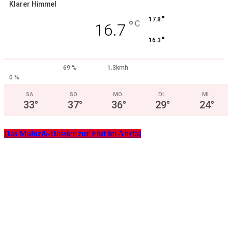
Klarer Himmel
°
17.8
°
C
16.7
°
16.3
69 %
1.3kmh
0 %
SA.
SO.
MO.
DI.
MI.
33
°
37
°
36
°
29
°
24
°
Das Mainz&-Dossier zur Flut im Ahrtal