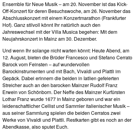
Ensemble für Neue Musik – am 20. November ist das Kick-
Off-Konzert für deren Besuchswoche, am 26. November das
Abschlusskonzert mit einem Konzertmarathon (Frankfurter
Hof). Ganz stilvoll könnt Ihr natürlich auch den
Jahreswechsel mit der Villa Musica begehen: Mit dem
Neujahrskonzert in Mainz am 30. Dezember.
Und wenn Ihr solange nicht warten könnt: Heute Abend, am
12. August, bieten die Brüder Francesco und Stefano Cerrato
Barock vom Feinsten – auf wundervollen
Barockinstrumenten und mit Bach, Vivaldi und Plattli im
Gepäck. Dabei erinnern die beiden in Iatlien gefeierten
Streicher auch an den barocken Mainzer Rudolf Franz
Erwein von Schönborn. Der Neffe des Mainzer Kurfürsten
Lothar Franz wurde 1677 in Mainz geboren und war ein
leidenschaftlicher Cellist und Sammler italienischer Musik –
aus seiner Sammlung spielen die beiden Cerratos zwei
Werke von Vivaldi und Plattli. Restkarten gibt es noch an der
Abendkasse, also sputet Euch.