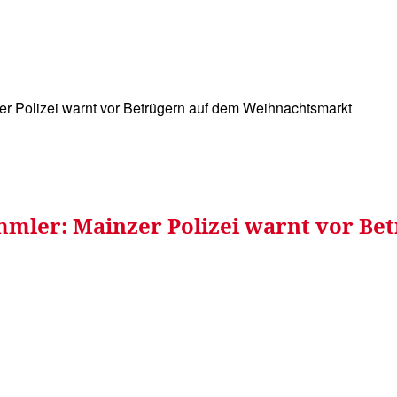
WISSEN&
VERKEHR&
FLUT AHRTAL&
NA
er Polizei warnt vor Betrügern auf dem Weihnachtsmarkt
ammler: Mainzer Polizei warnt vor 