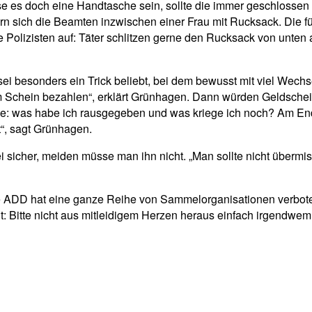
se es doch eine Handtasche sein, sollte die immer geschlossen
 sich die Beamten inzwischen einer Frau mit Rucksack. Die fühlt
ie Polizisten auf: Täter schlitzen gerne den Rucksack von unte
 sei besonders ein Trick beliebt, bei dem bewusst mit viel Wech
m Schein bezahlen“, erklärt Grünhagen. Dann würden Geldschein
isse: was habe ich rausgegeben und was kriege ich noch? Am E
“, sagt Grünhagen.
sicher, meiden müsse man ihn nicht. „Man sollte nicht übermis
e ADD hat eine ganze Reihe von Sammelorganisationen verboten
ut: Bitte nicht aus mitleidigem Herzen heraus einfach irgendwem