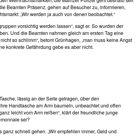
den Weihnachtsmärkten, die Mainzer Polizei geht deshalb seit
n die Beamten Präsenz, gehen auf Besucher zu, informieren,
htsmarkt: „Wir werden ja auch von denen beobachtet.“
gruppen vorsichtig werden lassen“, sagt er. So wurden der
ieben. Und die Beamten nahmen gleich am ersten Tag eine
lich nicht so schlimm“, betont Grünhagen, „man muss keine Angst
ine konkrete Gefährdung gebe es aber nicht.
 Tasche, lässig an der Seite getragen, über den
at ihre Handtasche am Arm baumeln, unbeachtet und offen
anz leicht vom Arm reißen“, klärt der freundliche junge
temonnaie sei?
s ganz schnell gehen. „Wir empfehlen immer, Geld und