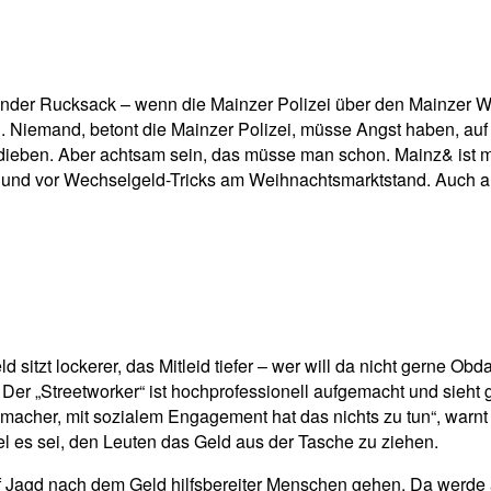
pp
Email
Drucken
der Rucksack – wenn die Mainzer Polizei über den Mainzer Wei
en. Niemand, betont die Mainzer Polizei, müsse Angst haben, a
endieben. Aber achtsam sein, das müsse man schon. Mainz& ist 
n und vor Wechselgeld-Tricks am Weihnachtsmarktstand. Auch 
ld sitzt lockerer, das Mitleid tiefer – wer will da nicht gerne O
t. Der „Streetworker“ ist hochprofessionell aufgemacht und sie
eldmacher, mit sozialem Engagement hat das nichts zu tun“, warn
el es sei, den Leuten das Geld aus der Tasche zu ziehen.
f Jagd nach dem Geld hilfsbereiter Menschen gehen. Da werde agg