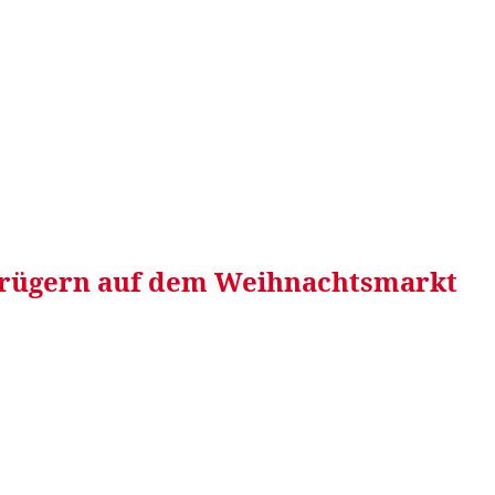
RRETEI&
WEIN&
SPONSORED&
WERBEN AUF
Betrügern auf dem Weihnachtsmarkt