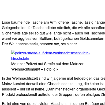
Facebook
Twitter
Telegram
WhatsA
Lose baumelnde Tasche am Arm, offene Tasche, lässig hängen
Gelegenheiten für Taschendiebe nämlich, die wir alle schaff
Sicherheitslage sei so gut wie lange nicht – auch bei Tasch
warnt vor aggressiven Bettlern, betrügerischen Geldsammler
Der Weihnachtsmarkt, betonen sie, sei sicher.
Mainzer Polizei auf Streife auf dem Mainzer
Weihnachtsmarkt – Foto: gik
In der Weihnachtszeit sind wir ja gerne mal freigebiger, das Ge
Mainz kursiert derweil eine Obdachlosenzeitung, die keine is
aussieht – nur ist er keine. „Dahinter stecken organisierte G
Produkt professionell auftretender Gruppen, deren einziges Zi
Es ist eine von derzeit vielen Maschen, mit denen Betrüger au