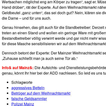
Wertsachen möglichst eng am Körper zu tragen“, sagt er. Müs
Hand drüber“, rät der Experte. Auf dem Weihnachtsmarkt nähern
Geldbeutel „ganz unten“, das sei doch gut? Nein, klären sie d
die Dame – und für uns auch.
Genau hinsehen, das gilt auch für die Standbetreiber: Derzeit
treten an einen Stand und wollen ein geringe Ware mit große
Bestandbetreiber völlig verwirrt werde und gar nicht mehr w
für diese Masche sensibilisieren wir auf dem Weihnachtsmarkt
Dennoch betont der Experte: Der Mainzer Weihnachtsmarkt sei 
„Zuhause schließt man ja auch seine Tür ab.“
Info& auf Mainz&:
Die Aufsichts- und Dienstleistungsbehörd
genau, könnt Ihr hier bei der ADD nachlesen. So leid es uns t
Schlagworte
aggressives Betteln
Betrüger auf dem Weihnachtsmarkt
falsche Geldsammler
Polizei Mainz