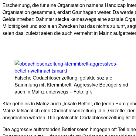
Erscheinung, die für eine Organisation namens Handicap Inte
Organisation gesammelt, erklärt Grünhagen weiter. Da werde an
Geldeintreiber: Dahinter stecke keineswegs eine soziale Org
Mildtätigkeit und sozialen Zwecken hat das nichts zu tun“, s
seien das, zuletzt seien die auch vermehrt in Mainz aufgetrete
Falsche Obdachlosenzeitung, gefakte soziale
Sammlung mit Klemmbrett: Aggressive Betrüger sind
auch in Mainz unterwegs – Foto: gik
Klar gebe es in Mainz auch „lokale Bettler, die jeden Euro ge
Mainz tatsächlich eine Obdachlosenzeitung, die „Gazette“ der
ansprechen würden. Die gefälschte Obdachlosenzeitung ist üb
Die aggressiv auftretenden Bettler seien hingegen oft Teil e