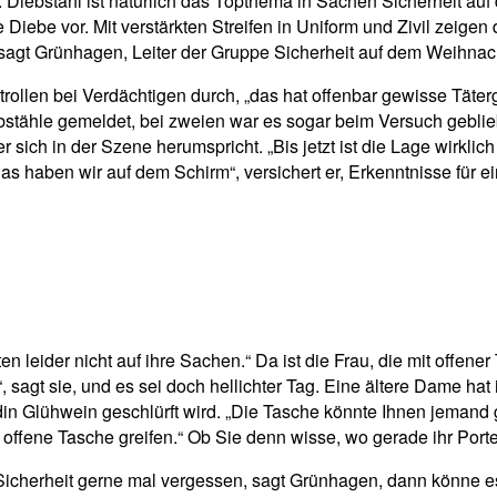
iebstahl ist natürlich das Topthema in Sachen Sicherheit auf 
 Diebe vor. Mit verstärkten Streifen in Uniform und Zivil zeige
 sagt Grünhagen, Leiter der Gruppe Sicherheit auf dem Weihnac
trollen bei Verdächtigen durch, „das hat offenbar gewisse Täter
ebstähle gemeldet, bei zweien war es sogar beim Versuch gebl
der sich in der Szene herumspricht. „Bis jetzt ist die Lage wirk
s haben wir auf dem Schirm“, versichert er, Erkenntnisse für e
 leider nicht auf ihre Sachen.“ Da ist die Frau, die mit offener
, sagt sie, und es sei doch hellichter Tag. Eine ältere Dame h
din Glühwein geschlürft wird. „Die Tasche könnte Ihnen jemand g
ie offene Tasche greifen.“ Ob Sie denn wisse, wo gerade ihr Por
icherheit gerne mal vergessen, sagt Grünhagen, dann könne e