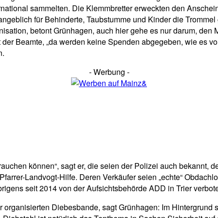
rnational sammelten. Die Klemmbretter erweckten den Anschein,
geblich für Behinderte, Taubstumme und Kinder die Trommel gerü
anisation, betont Grünhagen, auch hier gehe es nur darum, den
agt der Beamte, „da werden keine Spenden abgegeben, wie es vo
n.
- Werbung -
brauchen können“, sagt er, die seien der Polizei auch bekannt, 
 Pfarrer-Landvogt-Hilfe. Deren Verkäufer seien „echte“ Obdachl
rigens seit 2014 von der Aufsichtsbehörde ADD in Trier verbot
iner organisierten Diebesbande, sagt Grünhagen: Im Hintergrund