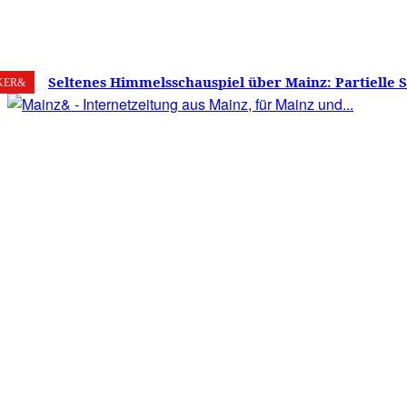
6. August 2026
Mainz
C
29
Seltenes Himmelsschauspiel über Mainz: Partielle 
KER&
am 12. August 2026 – Sonne zu etwa 88 Prozent verd