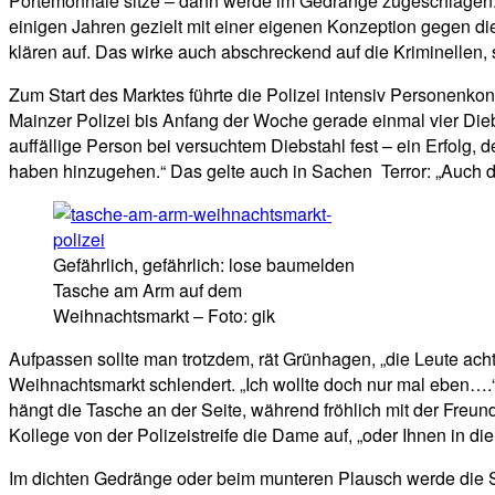
Portemonnaie sitze – dann werde im Gedränge zugeschlagen. D
einigen Jahren gezielt mit einer eigenen Konzeption gegen die
klären auf. Das wirke auch abschreckend auf die Kriminellen,
Zum Start des Marktes führte die Polizei intensiv Personenkon
Mainzer Polizei bis Anfang der Woche gerade einmal vier Di
auffällige Person bei versuchtem Diebstahl fest – ein Erfolg, 
haben hinzugehen.“ Das gelte auch in Sachen Terror: „Auch da
Gefährlich, gefährlich: lose baumelden
Tasche am Arm auf dem
Weihnachtsmarkt – Foto: gik
Aufpassen sollte man trotzdem, rät Grünhagen, „die Leute achten
Weihnachtsmarkt schlendert. „Ich wollte doch nur mal eben….“
hängt die Tasche an der Seite, während fröhlich mit der Freun
Kollege von der Polizeistreife die Dame auf, „oder Ihnen in d
Im dichten Gedränge oder beim munteren Plausch werde die S