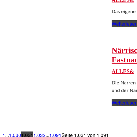
ALLES&
Das eigene 
Weiterlese
Närris
Fastna
ALLES&
Die Narren 
und der Nar
Weiterlese
1
...
1.030
1.031
1.032
...
1.091
Seite 1.031 von 1.091