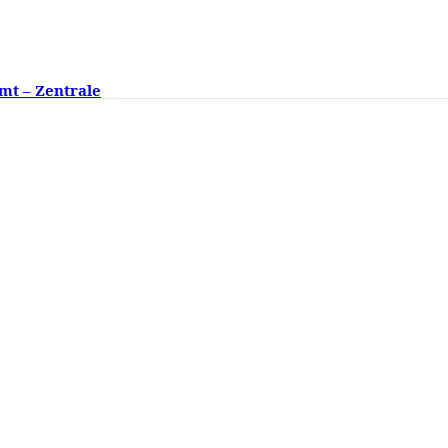
mt – Zentrale
ngsklassen fehlen