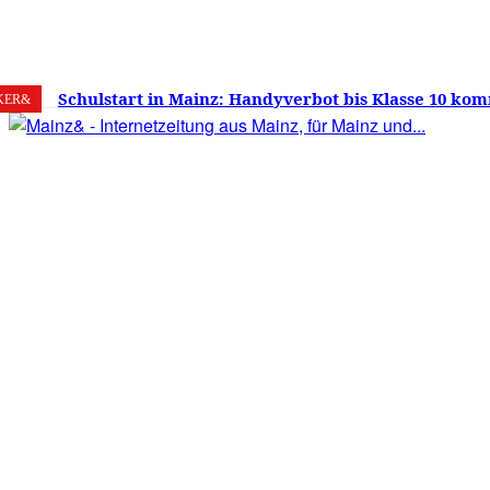
6. August 2026
Mainz
C
22.6
Schulstart in Mainz: Handyverbot bis Klasse 10 kom
KER&
Versprechen wie Lehrmittelfreiheit und Schuleinga
noch