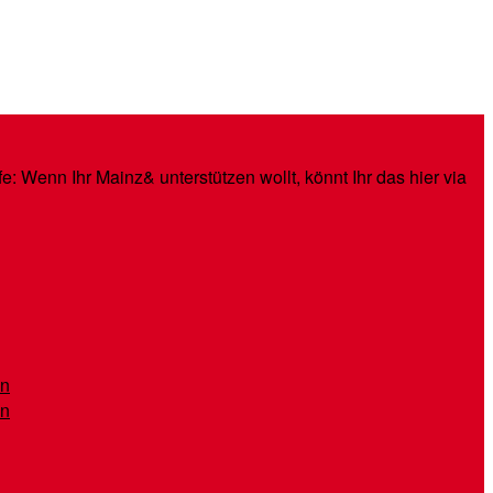
: Wenn Ihr Mainz& unterstützen wollt, könnt Ihr das hier via
en
en