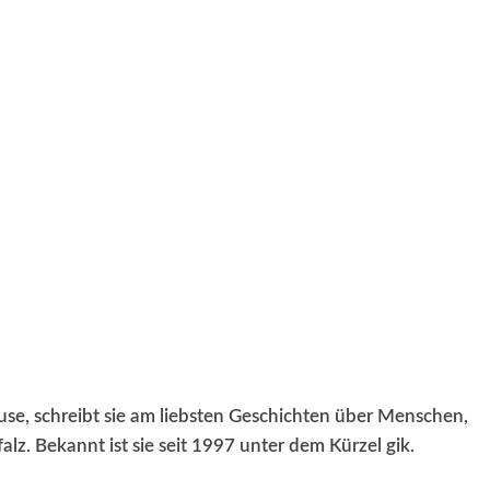
RRETEI&
WEIN&
SPONSORED&
WERBEN AUF
ause, schreibt sie am liebsten Geschichten über Menschen,
lz. Bekannt ist sie seit 1997 unter dem Kürzel gik.