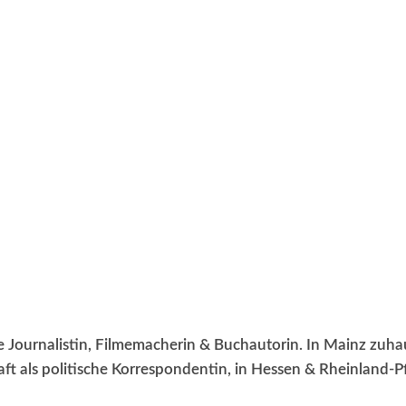
WISSEN&
VERKEHR&
FLUT AHRTAL&
NA
ige Journalistin, Filmemacherin & Buchautorin. In Mainz zuh
t als politische Korrespondentin, in Hessen & Rheinland-Pfa