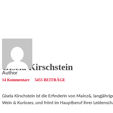
RATHAUS&
ALLES&
MITGLIEDSKONTO
Gisela Kirschstein
Author
14 Kommentare
5455 BEITRÄGE
Gisela Kirschstein ist die Erfinderin von Mainz&, langjähr
Wein & Kurioses, und frönt im Hauptberuf ihrer Leidenschaf