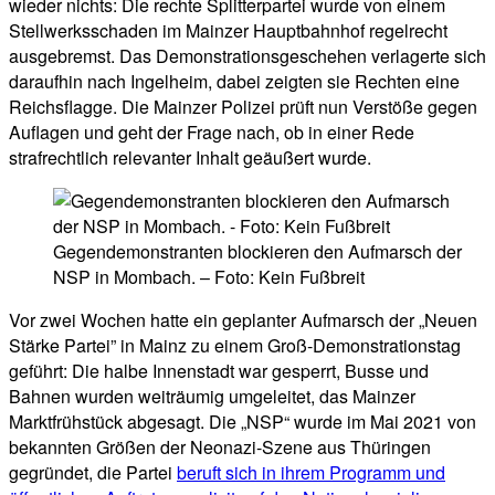
wieder nichts: Die rechte Splitterpartei wurde von einem
Stellwerksschaden im Mainzer Hauptbahnhof regelrecht
ausgebremst. Das Demonstrationsgeschehen verlagerte sich
daraufhin nach Ingelheim, dabei zeigten sie Rechten eine
Reichsflagge. Die Mainzer Polizei prüft nun Verstöße gegen
Auflagen und geht der Frage nach, ob in einer Rede
strafrechtlich relevanter Inhalt geäußert wurde.
Gegendemonstranten blockieren den Aufmarsch der
NSP in Mombach. – Foto: Kein Fußbreit
Vor zwei Wochen hatte ein geplanter Aufmarsch der „Neuen
Stärke Partei” in Mainz zu einem Groß-Demonstrationstag
geführt: Die halbe Innenstadt war gesperrt, Busse und
Bahnen wurden weiträumig umgeleitet, das Mainzer
Marktfrühstück abgesagt. Die „NSP“ wurde im Mai 2021 von
bekannten Größen der Neonazi-Szene aus Thüringen
gegründet, die Partei
beruft sich in ihrem Programm und