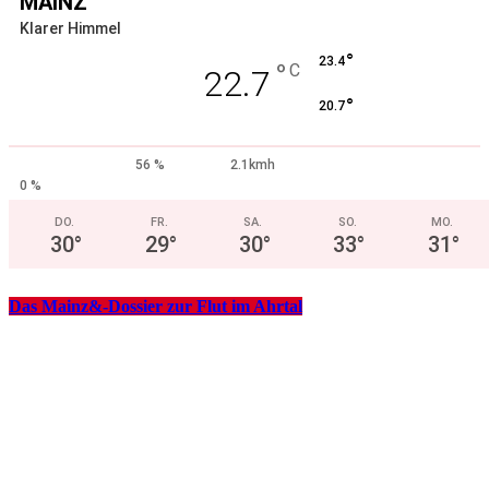
MAINZ
Klarer Himmel
°
23.4
°
C
22.7
°
20.7
56 %
2.1kmh
0 %
DO.
FR.
SA.
SO.
MO.
30
°
29
°
30
°
33
°
31
°
Das Mainz&-Dossier zur Flut im Ahrtal