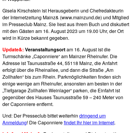
Gisela Kirschstein ist Herausgeberin und Chefredakteurin
der Internetzeitung Mainz& (www.mainzund.de) und Mitglied
im Presseclub Mainz. Sie liest aus ihrem Buch und diskutiert
mit den Gästen am 16. August 2023 um 19.00 Uhr, der Ort
wird in Kürze bekannt gegeben.
Update&:
Veranstaltungsort
am 16. August ist die
Turmschänke „Caponniere“ am Mainzer Rheinufer. Die
Adresse ist Taunusstraße 44, 55118 Mainz, die Anfahrt
erfolgt über die Rheinallee, und dann die Straße „Am
Zollhafen“ bis zum Rhein. Parkmöglichkeiten finden sich
einige wenige am Rheinufer, ansonsten am besten in der
„Tiefgarage Zollhafen Weinlager“ parken, die Einfahrt ist
gegenüber des Hauses Taunusstraße 59 – 240 Meter von
der Caponniere entfernt.
Und: Der Presseclub bittet weiterhin
dringend um
Anmeldung
! Die Caponniere
findet Ihr hier im Internet
.