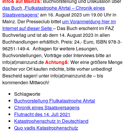
Info& auf Mainz&:
Buchvorstellung und Diskussion über
das Buch „Flutkatastrophe Ahrtal – Chronik eines
Staatsversagens“
am 16. August 2023 um 19.00 Uhr in
Mainz. Der Presseclub bittet
um Voranmeldung hier im
Internet auf dieser Seite
– Das Buch erscheint im FAZ
Buchverlag und ist ab dem 14. August 2023 in allen
Buchhandlungen erhältlich. Preis: 24,- Euro, ISBN 978-3-
96251-149-4. Anfragen für weitere Lesungen,
Buchvorstellungen, Vorträge oder Interviews bitte an
info(at)mainzund.de
Achtung&
: Wer eine größere Menge
Bücher vor Ort kaufen möchte, bitte vorher unbedingt
Bescheid sagen! unter info(at)mainzund.de – bis
kommenden Mittwoch!
Schlagworte
Buchvorstellung Flutkatastrophe Ahrtal
Chronik eines Staatsversagens
Flutnacht des 14. Juli 2021
Katastrophenschutz in Deutschland
Quo vadis Katastrophenschutz