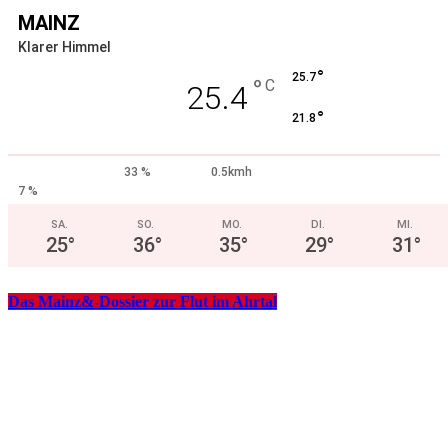
MAINZ
Klarer Himmel
°
25.7
°
C
25.4
°
21.8
33 %
0.5kmh
7 %
SA.
SO.
MO.
DI.
MI.
25
°
36
°
35
°
29
°
31
°
Das Mainz&-Dossier zur Flut im Ahrtal