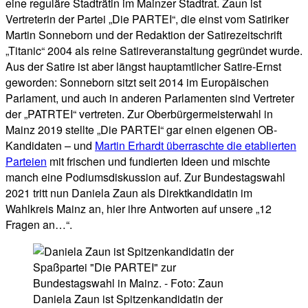
eine reguläre Stadträtin im Mainzer Stadtrat. Zaun ist
Vertreterin der Partei „Die PARTEI“, die einst vom Satiriker
Martin Sonneborn und der Redaktion der Satirezeitschrift
„Titanic“ 2004 als reine Satireveranstaltung gegründet wurde.
Aus der Satire ist aber längst hauptamtlicher Satire-Ernst
geworden: Sonneborn sitzt seit 2014 im Europäischen
Parlament, und auch in anderen Parlamenten sind Vertreter
der „PATRTEI“ vertreten. Zur Oberbürgermeisterwahl in
Mainz 2019 stellte „Die PARTEI“ gar einen eigenen OB-
Kandidaten – und
Martin Erhardt überraschte die etablierten
Parteien
mit frischen und fundierten Ideen und mischte
manch eine Podiumsdiskussion auf. Zur Bundestagswahl
2021 tritt nun Daniela Zaun als Direktkandidatin im
Wahlkreis Mainz an, hier ihre Antworten auf unsere „12
Fragen an…“.
Daniela Zaun ist Spitzenkandidatin der