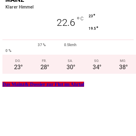
Klarer Himmel
°
23
°
C
22.6
°
19.5
37 %
0.5kmh
0 %
DO.
FR.
SA.
SO.
MO.
23
°
28
°
30
°
34
°
38
°
Das Mainz&-Dossier zur Flut im Ahrtal