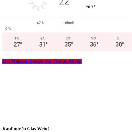
22
°
20.7
47 %
1.8kmh
0 %
FR.
SA.
SO.
MO.
DI.
27
°
31
°
35
°
36
°
30
°
Das Mainz&-Dossier zur Flut im Ahrtal
Kauf mir ’n Glas Wein!