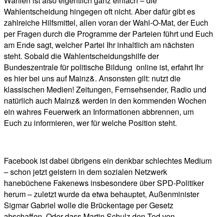
Wählen ist also eigentlich ganz einfach – die
Wahlentscheidung hingegen oft nicht. Aber dafür gibt es
zahlreiche Hilfsmittel, allen voran der Wahl-O-Mat, der Euch
per Fragen durch die Programme der Parteien führt und Euch
am Ende sagt, welcher Partei Ihr inhaltlich am nächsten
steht. Sobald die Wahlentscheidungshilfe der
Bundeszentrale für politische Bildung online ist, erfahrt Ihr
es hier bei uns auf Mainz&. Ansonsten gilt: nutzt die
klassischen Medien! Zeitungen, Fernsehsender, Radio und
natürlich auch Mainz& werden in den kommenden Wochen
ein wahres Feuerwerk an Informationen abbrennen, um
Euch zu informieren, wer für welche Position steht.
Facebook ist dabei übrigens ein denkbar schlechtes Medium
– schon jetzt geistern in dem sozialen Netzwerk
hanebüchene Fakenews insbesondere über SPD-Politiker
herum – zuletzt wurde da etwa behauptet, Außenminister
Sigmar Gabriel wolle die Brückentage per Gesetz
abschaffen. Oder dass Martin Schulz den Tod von