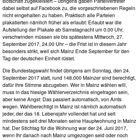
Botschaft zugekleistert – übrigens gaben Parteivertreter
dabei selbst auf Facebook zu, die vorgeschriebenen Regeln
nicht eingehalten zu haben. Praktisch alle Parteien
plakatierten nämlich früher als erlaubt: Erlaubt war die
Aufstellung der Plakate ab Samstagnacht um 0.00 Uhr,
verschwinden müssen sie bis spätestens Mittwoch, 27.
September 2017, 24.00 Uhr – die Frist ist in diesem Jahr
besonders strikt, weil sich Mainz Ende September für den
Tag der deutschen Einheit rüstet.
Die Bundestagswahl findet übrigens am Sonntag, den 24.
September 2017 statt, rund 148.000 Mainzer sind berechtigt,
dafür ihre Stimme abzugeben. Wer in Mainz wählen will,
muss in das hiesige Wählerverzeichnis eingetragen sein,
aber keine Angst: Das passiert automatisch, von Amts
wegen. Wahlberechtigt in Mainz ist nämlich automatisch
jeder, der das 18. Lebensjahr vollendet hat und seit
mindestens seit drei Monaten seine Hauptwohnung in Mainz
hat. Der Stichtag für die Wohnung war der 24. Juni 2017,
wenn Ihr danach nach Mainz umgezogen seid oder noch