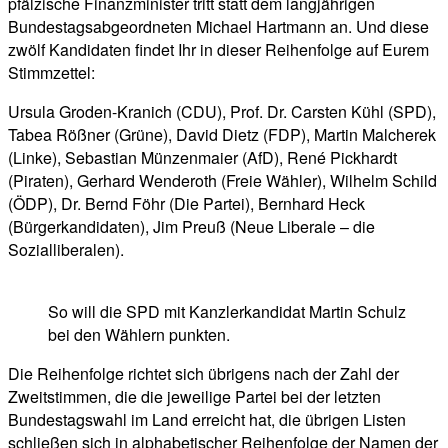
pfälzische Finanzminister tritt statt dem langjährigen
Bundestagsabgeordneten Michael Hartmann an. Und diese
zwölf Kandidaten findet Ihr in dieser Reihenfolge auf Eurem
Stimmzettel:
Ursula Groden-Kranich (CDU), Prof. Dr. Carsten Kühl (SPD),
Tabea Rößner (Grüne), David Dietz (FDP), Martin Malcherek
(Linke), Sebastian Münzenmaier (AfD), René Pickhardt
(Piraten), Gerhard Wenderoth (Freie Wähler), Wilhelm Schild
(ÖDP), Dr. Bernd Föhr (Die Partei), Bernhard Heck
(Bürgerkandidaten), Jim Preuß (Neue Liberale – die
Sozialliberalen).
So will die SPD mit Kanzlerkandidat Martin Schulz
bei den Wählern punkten.
Die Reihenfolge richtet sich übrigens nach der Zahl der
Zweitstimmen, die die jeweilige Partei bei der letzten
Bundestagswahl im Land erreicht hat, die übrigen Listen
schließen sich in alphabetischer Reihenfolge der Namen der