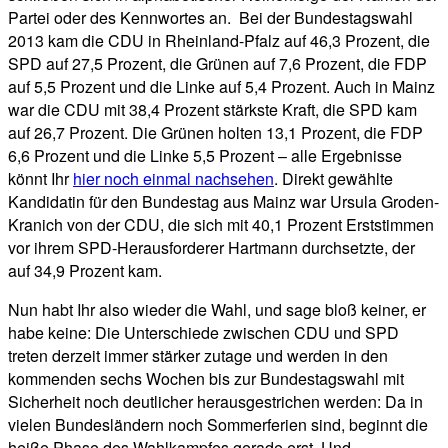
Partei oder des Kennwortes an. Bei der Bundestagswahl
2013 kam die CDU in Rheinland-Pfalz auf 46,3 Prozent, die
SPD auf 27,5 Prozent, die Grünen auf 7,6 Prozent, die FDP
auf 5,5 Prozent und die Linke auf 5,4 Prozent. Auch in Mainz
war die CDU mit 38,4 Prozent stärkste Kraft, die SPD kam
auf 26,7 Prozent. Die Grünen holten 13,1 Prozent, die FDP
6,6 Prozent und die Linke 5,5 Prozent – alle Ergebnisse
könnt Ihr
hier noch einmal nachsehen
. Direkt gewählte
Kandidatin für den Bundestag aus Mainz war Ursula Groden-
Kranich von der CDU, die sich mit 40,1 Prozent Erststimmen
vor ihrem SPD-Herausforderer Hartmann durchsetzte, der
auf 34,9 Prozent kam.
Nun habt Ihr also wieder die Wahl, und sage bloß keiner, er
habe keine: Die Unterschiede zwischen CDU und SPD
treten derzeit immer stärker zutage und werden in den
kommenden sechs Wochen bis zur Bundestagswahl mit
Sicherheit noch deutlicher herausgestrichen werden: Da in
vielen Bundesländern noch Sommerferien sind, beginnt die
heiße Phase des Wahlkampfes gerade erst. Und