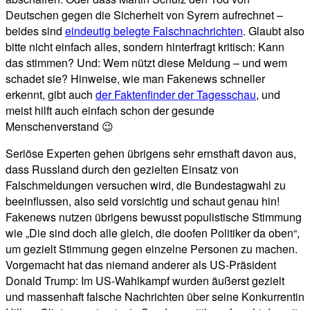
Deutschen gegen die Sicherheit von Syrern aufrechnet –
beides sind
eindeutig belegte Falschnachrichten
. Glaubt also
bitte nicht einfach alles, sondern hinterfragt kritisch: Kann
das stimmen? Und: Wem nützt diese Meldung – und wem
schadet sie? Hinweise, wie man Fakenews schneller
erkennt, gibt auch
der Faktenfinder der Tagesschau
, und
meist hilft auch einfach schon der gesunde
Menschenverstand 😉
Seriöse Experten gehen übrigens sehr ernsthaft davon aus,
dass Russland durch den gezielten Einsatz von
Falschmeldungen versuchen wird, die Bundestagwahl zu
beeinflussen, also seid vorsichtig und schaut genau hin!
Fakenews nutzen übrigens bewusst populistische Stimmung
wie „Die sind doch alle gleich, die doofen Politiker da oben“,
um gezielt Stimmung gegen einzelne Personen zu machen.
Vorgemacht hat das niemand anderer als US-Präsident
Donald Trump: Im US-Wahlkampf wurden äußerst gezielt
und massenhaft falsche Nachrichten über seine Konkurrentin