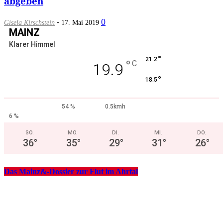
abgeben
-
0
Gisela Kirschstein
17. Mai 2019
MAINZ
Klarer Himmel
°
21.2
°
C
19.9
°
18.5
54 %
0.5kmh
6 %
SO.
MO.
DI.
MI.
DO.
36
°
35
°
29
°
31
°
26
°
Das Mainz&-Dossier zur Flut im Ahrtal