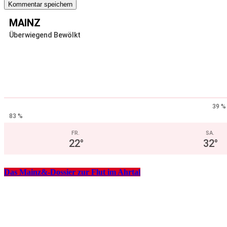
MAINZ
Überwiegend Bewölkt
39 %
83 %
FR.
SA.
22
°
32
°
Das Mainz&-Dossier zur Flut im Ahrtal