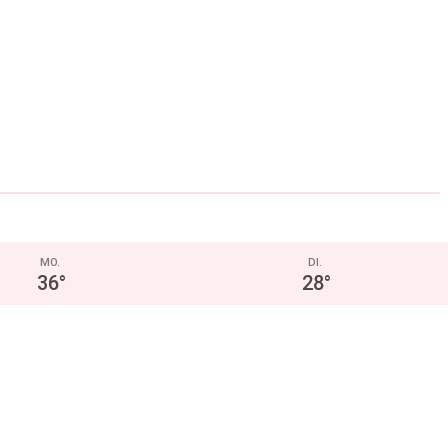
MO.
DI.
36
°
28
°