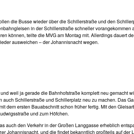
pp
Email
Drucken
 rollen die Busse wieder über die Schillerstraße und den Schill
enbahngleisen in der Schillerstraße schneller vorangekommen a
ahren können, teilte die MVG am Montag mit. Allerdings dauert 
ieder ausweichen – der Johannisnacht wegen.
nd weil ja gerade die Bahnhofstraße komplett neu gemacht wi
ben auch Schillerstraße und Schillerplatz neu zu machen. Das G
it dem ersten Bauabschnitt schon früher fertig. Mit den Gleisa
 Ludwigsstraße und zum Höfchen.
was auch den Verkehr in der Großen Langgasse erheblich entspann
 Johannisnacht, und die findet bekanntlich großteils auf der 