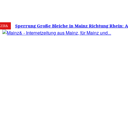
7. August 2026
Mainz
C
21.7
Sperrung Große Bleiche in Mainz Richtung Rhein: 
KER&
verwirrt, Mainzer stinksauer – Haben die Mainzer 
gestimmt?