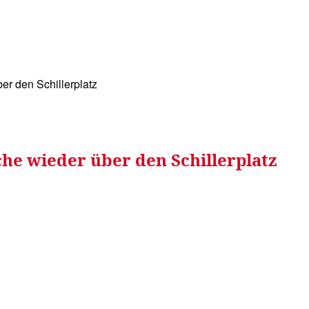
WISSEN&
VERKEHR&
FLUT AHRTAL&
NA
er den Schillerplatz
che wieder über den Schillerplatz