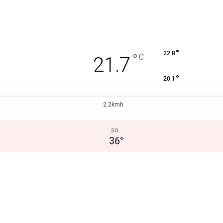
°
22.8
°
C
21.7
°
20.1
2.2kmh
SO.
36
°