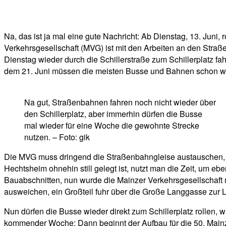
Facebook
Twitter
Telegram
WhatsA
Na, das ist ja mal eine gute Nachricht: Ab Dienstag, 13. Juni,
Verkehrsgesellschaft (MVG) ist mit den Arbeiten an den Straß
Dienstag wieder durch die Schillerstraße zum Schillerplatz f
dem 21. Juni müssen die meisten Busse und Bahnen schon w
Na gut, Straßenbahnen fahren noch nicht wieder über
den Schillerplatz, aber immerhin dürfen die Busse
mal wieder für eine Woche die gewohnte Strecke
nutzen. – Foto: gik
Die MVG muss dringend die Straßenbahngleise austauschen, u
Hechtsheim ohnehin still gelegt ist, nutzt man die Zeit, um e
Bauabschnitten, nun wurde die Mainzer Verkehrsgesellschaft m
ausweichen, ein Großteil fuhr über die Große Langgasse zur
Nun dürfen die Busse wieder direkt zum Schillerplatz rollen, 
kommender Woche: Dann beginnt der Aufbau für die 50. Mainzer