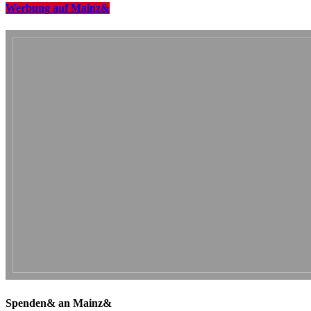
Werbung auf Mainz&
Spenden& an Mainz&