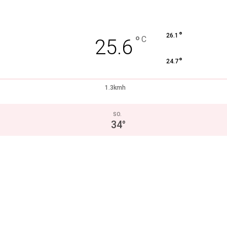
°
26.1
°
C
25.6
°
24.7
1.3kmh
SO.
34
°