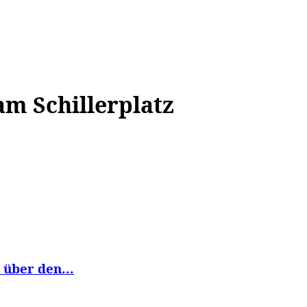
WISSEN&
VERKEHR&
FLUT AHRTAL&
NA
am Schillerplatz
 über den...