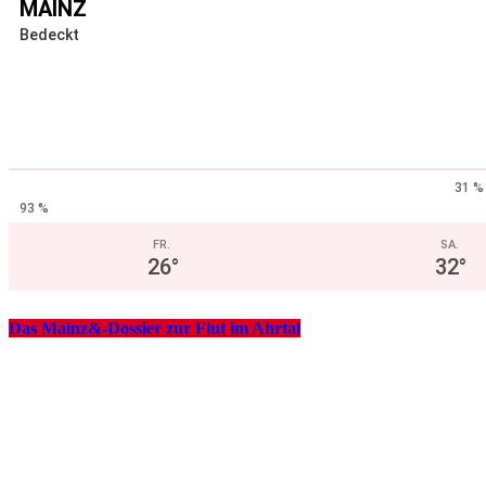
MAINZ
Bedeckt
31 %
93 %
FR.
SA.
26
°
32
°
Das Mainz&-Dossier zur Flut im Ahrtal