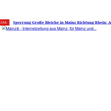
7. August 2026
Mainz
C
25.6
Sperrung Große Bleiche in Mainz Richtung Rhein: 
KER&
verwirrt, Mainzer stinksauer – Haben die Mainzer 
gestimmt?