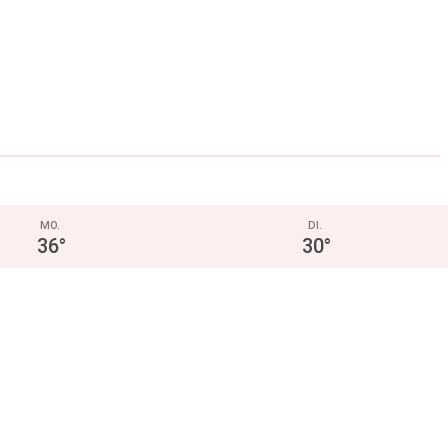
MO.
DI.
36
°
30
°