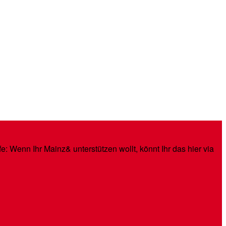
: Wenn Ihr Mainz& unterstützen wollt, könnt Ihr das hier via