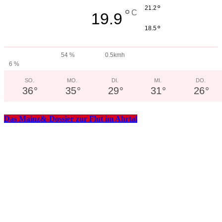
°
21.2
°
C
19.9
°
18.5
54 %
0.5kmh
6 %
SO.
MO.
DI.
MI.
DO.
36
°
35
°
29
°
31
°
26
°
Das Mainz&-Dossier zur Flut im Ahrtal