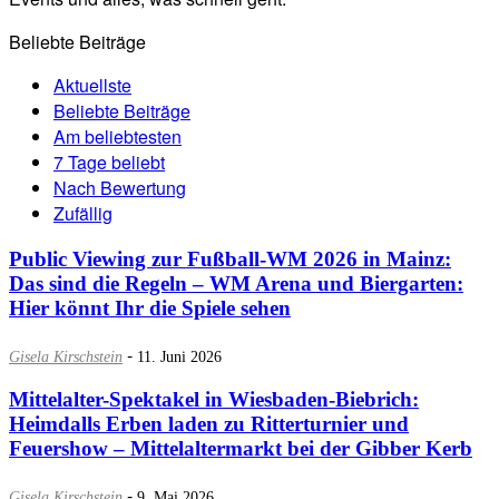
Beliebte Beiträge
Aktuellste
Beliebte Beiträge
Am beliebtesten
7 Tage beliebt
Nach Bewertung
Zufällig
Public Viewing zur Fußball-WM 2026 in Mainz:
Das sind die Regeln – WM Arena und Biergarten:
Hier könnt Ihr die Spiele sehen
-
Gisela Kirschstein
11. Juni 2026
Mittelalter-Spektakel in Wiesbaden-Biebrich:
Heimdalls Erben laden zu Ritterturnier und
Feuershow – Mittelaltermarkt bei der Gibber Kerb
-
Gisela Kirschstein
9. Mai 2026