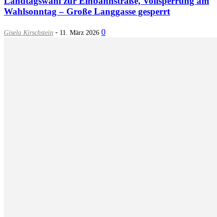
Landtagswahl zur Einbahnstraße, Vollsperrung am
Wahlsonntag – Große Langgasse gesperrt
-
0
Gisela Kirschstein
11. März 2026