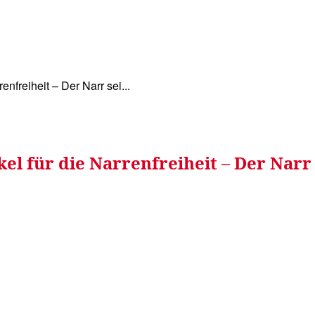
WISSEN&
VERKEHR&
FLUT AHRTAL&
NA
enfreiheit – Der Narr sei...
el für die Narrenfreiheit – Der Narr s