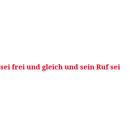
RRETEI&
WEIN&
SPONSORED&
WERBEN AUF
ei frei und gleich und sein Ruf sei