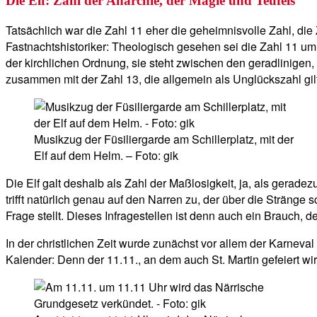
Die Elf: Zahl der Anarchie, der Magie und Teufels
Tatsächlich war die Zahl 11 eher die geheimnisvolle Zahl, die
Fastnachtshistoriker: Theologisch gesehen sei die Zahl 11 um 
der kirchlichen Ordnung, sie steht zwischen den geradlinigen, he
zusammen mit der Zahl 13, die allgemein als Unglückszahl gil
Musikzug der Füsiliergarde am Schillerplatz, mit der
Elf auf dem Helm. – Foto: gik
Die Elf galt deshalb als Zahl der Maßlosigkeit, ja, als gerad
trifft natürlich genau auf den Narren zu, der über die Sträng
Frage stellt. Dieses Infragestellen ist denn auch ein Brauch, 
In der christlichen Zeit wurde zunächst vor allem der Karneva
Kalender: Denn der 11.11., an dem auch St. Martin gefeiert wir