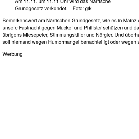
Am 11.11. um 11.11 Uhr wird das Närrische
Grundgesetz verkündet. – Foto: gik
Bemerkenswert am Närrischen Grundgesetz, wie es in Mainz verk
unsere Fastnacht gegen Mucker und Philister schützen und da
übrigens Miesepeter,
Stimmungskiller
und Nörgler. Und überha
soll niemand wegen Humormangel benachteiligt oder wegen se
Werbung