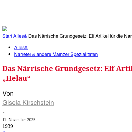
RATHAUS&
ALLES&
MITGLIEDSKONTO
Start
Alles&
Das Närrische Grundgesetz: Elf Artikel für die Narr
Alles&
Narretei & andere Mainzer Spezialitäten
Das Närrische Grundgesetz: Elf Artik
„Helau“
Von
Gisela Kirschstein
-
11. November 2025
1939