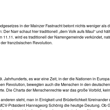
pp
Email
Drucken
undgesetzes in der Mainzer Fastnacht betont nichts weniger als d
 Der Narr schaut hier traditionell „dem Volk aufs Maul“ und hält
1.11. wird es traditionell der Narrengemeinde verkündet, natür
 der französischen Revolution.
9. Jahrhunderts, es war eine Zeit, in der die Nationen in Eur
ischen Revolution, bewegten auch die Menschen in den deutschen 
rte. Die Charta der Menschenrechte war das große Vorbild, kei
m anderen steht, man in Einigkeit und Brüderlichkeit füreinand
 MCV-Präsident Hannsgeorg Schönig die heutige Deutung. Ob Ga