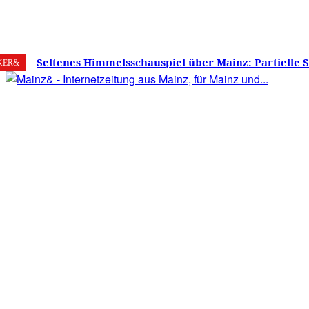
6. August 2026
Mainz
C
28.7
Seltenes Himmelsschauspiel über Mainz: Partielle 
KER&
am 12. August 2026 – Sonne zu etwa 88 Prozent verd