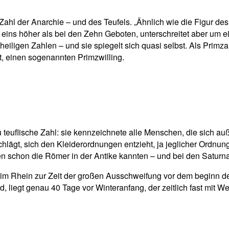
 Zahl der Anarchie – und des Teufels. „Ähnlich wie die Figur de
eins höher als bei den Zehn Geboten, unterschreitet aber um ei
iligen Zahlen – und sie spiegelt sich quasi selbst. Als Primzahl, 
t, einen sogenannten Primzwilling.
ezu teuflische Zahl: sie kennzeichnete alle Menschen, die sich a
e schlägt, sich den Kleiderordnungen entzieht, ja jeglicher Ord
den schon die Römer in der Antike kannten – und bei den Saturnal
l im Rhein zur Zeit der großen Ausschweifung vor dem beginn der
d, liegt genau 40 Tage vor Winteranfang, der zeitlich fast mit 