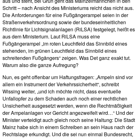
aus und steht, bei Grün geht das Mainzelmännchen in den
Schritt – nach Ansicht des Ministeriums reicht das nicht aus.
Die Anforderungen für eine Fußgängerampel seien in der
Straßenverkehrsordnung sowie der bundeseinheitlichen
Richtlinie für Lichtsignalanlagen (RiLSA) festgelegt, heißt es
aus dem Ministerium. Laut RiLSA muss eine
Fußgängerampel „im roten Leuchtfeld das Sinnbild eines
stehenden, im grünen Leuchtfeld das Sinnbild eines
schreitenden Fußgängers“ zeigen. Was Det ganz exakt tut.
Warum also die ganze Aufregung?
Nun, es geht offenbar um Haftungsfragen: „Ampeln sind vor
allem ein Instrument der Verkehrssicherheit“, schreibt
Wissing weiter, „und ich möchte nicht, dass eventuelle
Unfallopfer zu dem Schaden auch noch einer rechtlichen
Unsicherheit ausgesetzt werden, wenn die Rechtmäßigkeit
der Ampelanlagen vor Gericht angezweifelt wird…“ Und der
Minister verteidigt auch gleich noch seine Haltung: Die Stadt
Mainz habe sich in einem Schreiben an sein Haus nach der
Rechtslage erkundigt. Und die sei nun einmal Bundesrecht,