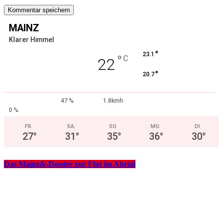
MAINZ
Klarer Himmel
°
23.1
°
C
22
°
20.7
47 %
1.8kmh
0 %
FR.
SA.
SO.
MO.
DI.
27
°
31
°
35
°
36
°
30
°
Das Mainz&-Dossier zur Flut im Ahrtal